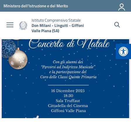
Vai ai contenuti
Vai al menu di navigazione
Vai al footer
Ministero dell'Istruzione e del Merito
Istituto Comprensivo Statale
Don Milani - Linguiti - Giffoni
Valle Piana (SA)
Apr