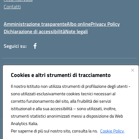
Contatti
Amministrazione trasparente
Albo online
Privacy Policy
Dichiarazione di accessibilità
Note legali
Seguici su:
Indirizzo:
Piazza Giovanni XXIII - Giffoni Valle Piana (SA)
Cookies e altri strumenti di tracciamento
Centralino:
089868360
Email:
saic857007@istruzione.it
Posta elettronica certificata (PEC):
saic857007@pec.istruzione.it
Il nostro Istituto non utilizza strumenti di profilazione degli utenti -
Codice fiscale: 80025860653
sono utilizzati esclusivamente cookies tecnici necessari al
Codice meccanografico:
SAIC857007
corretto funzionamento del sito, alla fruibilità dei servizi
Codice Indice delle Pubbliche Amministrazioni (IPA): istsc_saic857007
istituzionali e alla sua accessibilità – sono utilizzati, inoltre,
strumenti statistici anonimizzati messi a disposizione da Web
Analytics Italia.
Hosting & Powered by 3D Solution S.r.l.
Per saperne di più sul nostro sito, consulta la ns.
Cookie Policy.
Concept & Design by Designers Italia