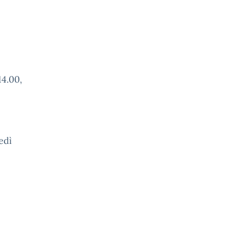
14.00,
edì