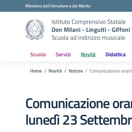
Vai ai contenuti
Vai al menu di navigazione
Vai al footer
Ministero dell'Istruzione e del Merito
Istituto Comprensivo Statale
Don Milani - Linguiti - Giffoni
Scuola ad indirizzo musicale
Scuola
Servizi
Novità
Didattica
Home
Novità
Notizie
Comunicazione orario
Comunicazione orari
lunedì 23 Settemb