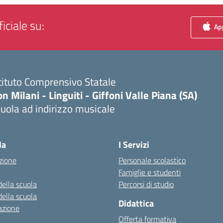
iciale su:
App
tituto Comprensivo Statale
n Milani - Linguiti - Giffoni Valle Piana (SA)
uola ad indirizzo musicale
Visita la pagina iniziale della scuola
la
I Servizi
zione
Personale scolastico
Famiglie e studenti
della scuola
Percorsi di studio
della scuola
Didattica
azione
Offerta formativa