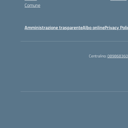
Comune
Amministrazione trasparente
Albo online
Privacy Poli
Centralino:
089868360