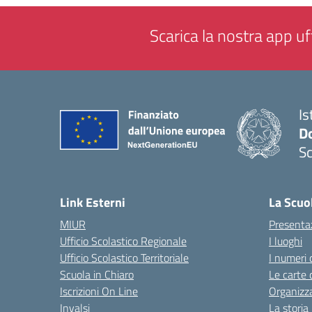
Scarica la nostra app uff
Is
Do
Sc
— 
Link Esterni
La Scuo
MIUR
Presenta
Ufficio Scolastico Regionale
I luoghi
Ufficio Scolastico Territoriale
I numeri 
Scuola in Chiaro
Le carte 
Iscrizioni On Line
Organizz
Invalsi
La storia