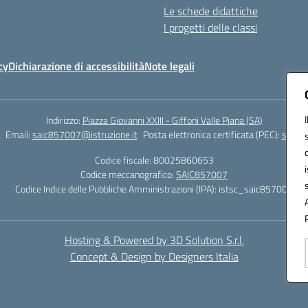
Le schede didattiche
I progetti delle classi
cy
Dichiarazione di accessibilità
Note legali
Indirizzo:
Piazza Giovanni XXIII - Giffoni Valle Piana (SA)
Email:
saic857007@istruzione.it
Posta elettronica certificata (PEC):
saic85
Codice fiscale: 80025860653
Codice meccanografico:
SAIC857007
Codice Indice delle Pubbliche Amministrazioni (IPA): istsc_saic857007
Hosting & Powered by 3D Solution S.r.l.
Concept & Design by Designers Italia