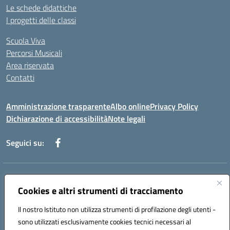
Le schede didattiche
I progetti delle classi
Scuola Viva
Percorsi Musicali
Area riservata
Contatti
Amministrazione trasparente
Albo online
Privacy Policy
Dichiarazione di accessibilità
Note legali
Seguici su:
Indirizzo:
Piazza Giovanni XXIII - Giffoni Valle Piana (SA)
Centralino:
Cookies e altri strumenti di tracciamento
089868360
Email:
saic857007@istruzione.it
Posta elettronica certificata (PEC):
saic857007@pec.istruzione.it
Il nostro Istituto non utilizza strumenti di profilazione degli utenti -
Codice fiscale: 80025860653
sono utilizzati esclusivamente cookies tecnici necessari al
Codice meccanografico:
SAIC857007