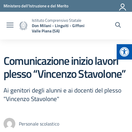
Vai ai contenuti
Vai al menu di navigazione
Vai al footer
Ministero dell'Istruzione e del Merito
Istituto Comprensivo Statale
Don Milani - Linguiti - Giffoni
Valle Piana (SA)
Apr
Comunicazione inizio lavori
plesso “Vincenzo Stavolone”
Ai genitori degli alunni e ai docenti del plesso
"Vincenzo Stavolone"
Personale scolastico