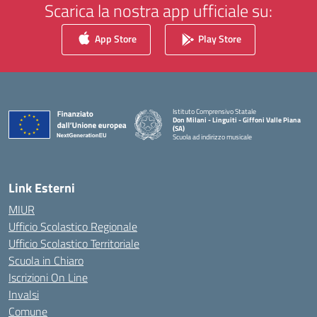
Scarica la nostra app ufficiale su:
App Store
Play Store
Istituto Comprensivo Statale
Don Milani - Linguiti - Giffoni Valle Piana
(SA)
Scuola ad indirizzo musicale
— Visita la pagina iniziale della scuola
Link Esterni
MIUR
Ufficio Scolastico Regionale
Ufficio Scolastico Territoriale
Scuola in Chiaro
Iscrizioni On Line
Invalsi
Comune