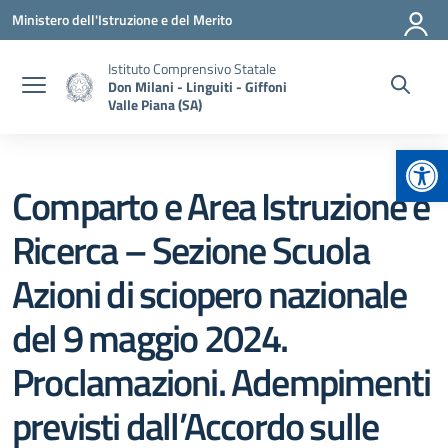
Vai ai contenuti
Vai al menu di navigazione
Vai al footer
Ministero dell'Istruzione e del Merito
Istituto Comprensivo Statale
Don Milani - Linguiti - Giffoni
Valle Piana (SA)
Apr
Comparto e Area Istruzione e
Ricerca – Sezione Scuola
Azioni di sciopero nazionale
del 9 maggio 2024.
Proclamazioni. Adempimenti
previsti dall’Accordo sulle