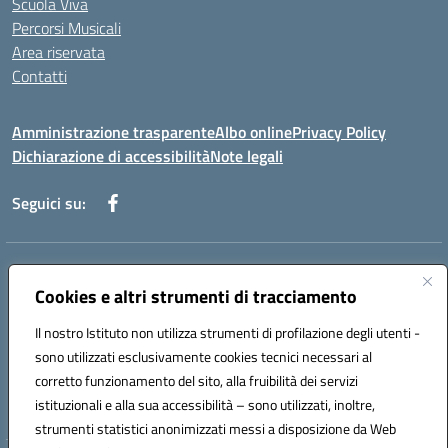
Scuola Viva
Percorsi Musicali
Area riservata
Contatti
Amministrazione trasparente
Albo online
Privacy Policy
Dichiarazione di accessibilità
Note legali
Seguici su:
Indirizzo:
Piazza Giovanni XXIII - Giffoni Valle Piana (SA)
Centralino:
Cookies e altri strumenti di tracciamento
089868360
Email:
saic857007@istruzione.it
Posta elettronica certificata (PEC):
saic857007@pec.istruzione.it
Il nostro Istituto non utilizza strumenti di profilazione degli utenti -
Codice fiscale: 80025860653
sono utilizzati esclusivamente cookies tecnici necessari al
Codice meccanografico:
SAIC857007
corretto funzionamento del sito, alla fruibilità dei servizi
Codice Indice delle Pubbliche Amministrazioni (IPA): istsc_saic857007
istituzionali e alla sua accessibilità – sono utilizzati, inoltre,
strumenti statistici anonimizzati messi a disposizione da Web