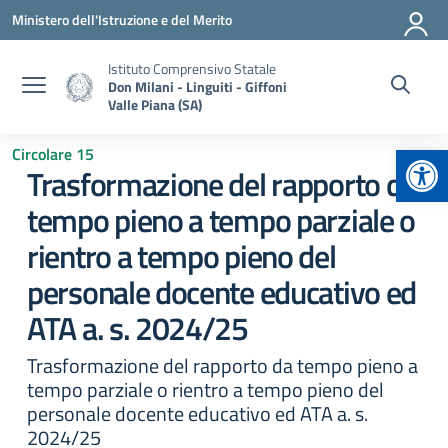
Vai ai contenuti
Vai al menu di navigazione
Vai al footer
Ministero dell'Istruzione e del Merito
Istituto Comprensivo Statale
Don Milani - Linguiti - Giffoni
Valle Piana (SA)
Apr
Circolare 15
Trasformazione del rapporto da
tempo pieno a tempo parziale o
rientro a tempo pieno del
personale docente educativo ed
ATA a. s. 2024/25
Trasformazione del rapporto da tempo pieno a
tempo parziale o rientro a tempo pieno del
personale docente educativo ed ATA a. s.
2024/25