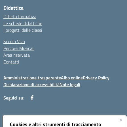
Didattica
Offerta formativa
Le schede didattiche
I progetti delle classi
Scuola Viva
Percorsi Musicali
Area riservata
Contatti
Amministrazione trasparente
Albo online
Privacy Policy
Dichiarazione di accessibilità
Note legali
Seguici su:
Indirizzo:
Piazza Giovanni XXIII - Giffoni Valle Piana (SA)
Centralino:
Cookies e altri strumenti di tracciamento
089868360
Email:
saic857007@istruzione.it