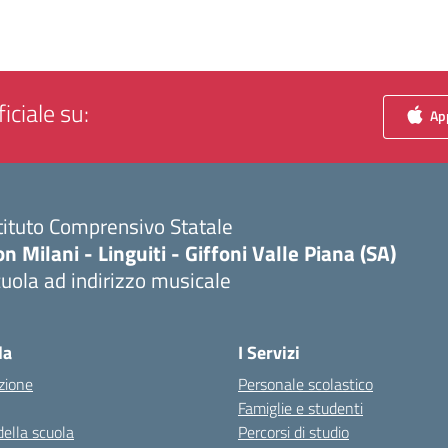
iciale su:
App
tituto Comprensivo Statale
n Milani - Linguiti - Giffoni Valle Piana (SA)
uola ad indirizzo musicale
Visita la pagina iniziale della scuola
la
I Servizi
zione
Personale scolastico
Famiglie e studenti
della scuola
Percorsi di studio