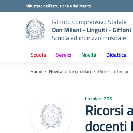
Vai ai contenuti
Vai al menu di navigazione
Vai al footer
Ministero dell'Istruzione e del Merito
Istituto Comprensivo Statale
Don Milani - Linguiti - Giffoni
Scuola ad indirizzo musicale
Scuola
Servizi
Novità
Didattica
Home
Novità
Le circolari
Ricorsi attivi per
Circolare 205
Ricorsi a
docenti 