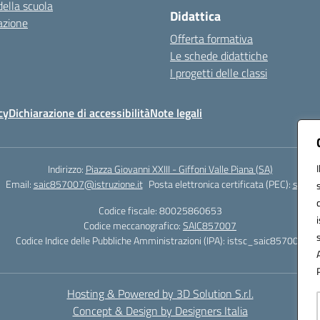
della scuola
Didattica
azione
Offerta formativa
Le schede didattiche
I progetti delle classi
cy
Dichiarazione di accessibilità
Note legali
Indirizzo:
Piazza Giovanni XXIII - Giffoni Valle Piana (SA)
Email:
saic857007@istruzione.it
Posta elettronica certificata (PEC):
saic85
Codice fiscale: 80025860653
Codice meccanografico:
SAIC857007
Codice Indice delle Pubbliche Amministrazioni (IPA): istsc_saic857007
Hosting & Powered by 3D Solution S.r.l.
Concept & Design by Designers Italia