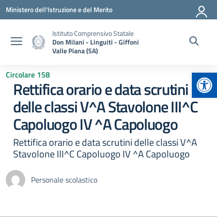
Vai ai contenuti
Vai al menu di navigazione
Vai al footer
Ministero dell'Istruzione e del Merito
Istituto Comprensivo Statale
Don Milani - Linguiti - Giffoni
Valle Piana (SA)
Apr
Circolare 158
Rettifica orario e data scrutini
delle classi V^A Stavolone III^C
Capoluogo IV ^A Capoluogo
Rettifica orario e data scrutini delle classi V^A
Stavolone III^C Capoluogo IV ^A Capoluogo
Personale scolastico