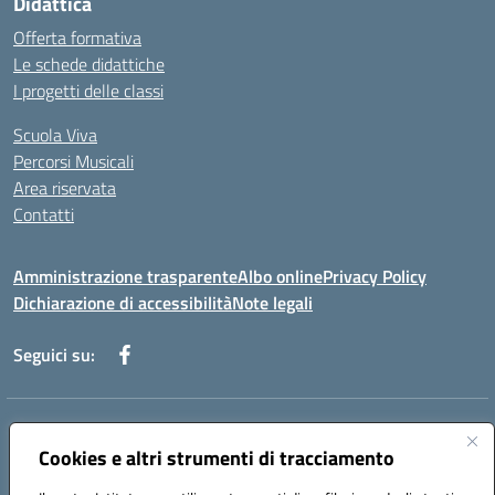
Didattica
Offerta formativa
Le schede didattiche
I progetti delle classi
Scuola Viva
Percorsi Musicali
Area riservata
Contatti
Amministrazione trasparente
Albo online
Privacy Policy
Dichiarazione di accessibilità
Note legali
Seguici su:
Indirizzo:
Piazza Giovanni XXIII - Giffoni Valle Piana (SA)
Centralino:
Cookies e altri strumenti di tracciamento
089868360
Email:
saic857007@istruzione.it
Posta elettronica certificata (PEC):
saic857007@pec.istruzione.it