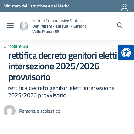
Vai ai contenuti
Vai al menu di navigazione
Vai al footer
Ministero dell'Istruzione e del Merito
Istituto Comprensivo Statale
Don Milani - Linguiti - Giffoni
Valle Piana (SA)
Apr
Circolare 38
rettifica decreto genitori eletti
intersezione 2025/2026
provvisorio
rettifica decreto genitori eletti intersezione
2025/2026 provvisorio
Personale scolastico