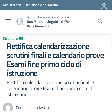
Vai ai contenuti
Vai al menu di navigazione
Vai al footer
Ministero dell'Istruzione e del Merito
Istituto Comprensivo Statale
Don Milani - Linguiti - Giffoni
Valle Piana (SA)
Circolare 55
Rettifica calendarizzazione
scrutini finali e calendario prove
Esami fine primo ciclo di
istruzione
Rettifica calendarizzazione scrutini finali e
calendario prove Esami fine primo ciclo di
istruzione
Personale scolastico