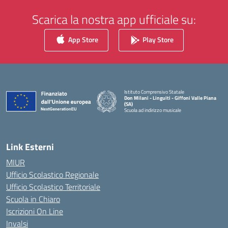
Scarica la nostra app ufficiale su:
App Store
Play Store
Istituto Comprensivo Statale
Don Milani - Linguiti - Giffoni Valle Piana
(SA)
Scuola ad indirizzo musicale
— Visita la pagina iniziale della scuola
Link Esterni
MIUR
Ufficio Scolastico Regionale
Ufficio Scolastico Territoriale
Scuola in Chiaro
Iscrizioni On Line
Invalsi