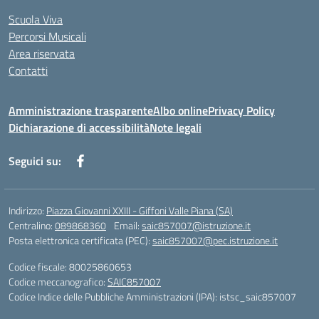
Scuola Viva
Percorsi Musicali
Area riservata
Contatti
Amministrazione trasparente
Albo online
Privacy Policy
Dichiarazione di accessibilità
Note legali
Seguici su:
Indirizzo:
Piazza Giovanni XXIII - Giffoni Valle Piana (SA)
Centralino:
089868360
Email:
saic857007@istruzione.it
Posta elettronica certificata (PEC):
saic857007@pec.istruzione.it
Codice fiscale: 80025860653
Codice meccanografico:
SAIC857007
Codice Indice delle Pubbliche Amministrazioni (IPA): istsc_saic857007