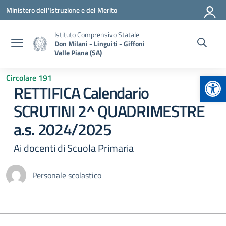
Vai ai contenuti
Vai al menu di navigazione
Vai al footer
Ministero dell'Istruzione e del Merito
Istituto Comprensivo Statale
Don Milani - Linguiti - Giffoni
Valle Piana (SA)
Apr
Circolare 191
RETTIFICA Calendario
SCRUTINI 2^ QUADRIMESTRE
a.s. 2024/2025
Ai docenti di Scuola Primaria
Personale scolastico