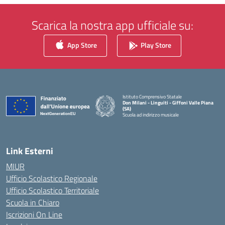
Scarica la nostra app ufficiale su:
App Store
Play Store
Istituto Comprensivo Statale
Don Milani - Linguiti - Giffoni Valle Piana
(SA)
Scuola ad indirizzo musicale
— Visita la pagina iniziale della scuola
Link Esterni
MIUR
Ufficio Scolastico Regionale
Ufficio Scolastico Territoriale
Scuola in Chiaro
Iscrizioni On Line