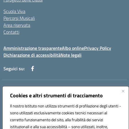
Scuola Viva
Percorsi Musicali
Area riservata
Contatti
Amministrazione trasparente
Albo online
Privacy Policy
Dichiarazione di accessibilità
Note legali
Seguici su:
Indirizzo:
Piazza Giovanni XXIII - Giffoni Valle Piana (SA)
Centralino:
Cookies e altri strumenti di tracciamento
089868360
Email:
saic857007@istruzione.it
Posta elettronica certificata (PEC):
saic857007@pec.istruzione.it
Il nostro Istituto non utilizza strumenti di profilazione degli utenti -
Codice fiscale: 80025860653
sono utilizzati esclusivamente cookies tecnici necessari al
Codice meccanografico:
SAIC857007
corretto funzionamento del sito, alla fruibilità dei servizi
Codice Indice delle Pubbliche Amministrazioni (IPA): istsc_saic857007
istituzionali e alla sua accessibilità – sono utilizzati, inoltre,