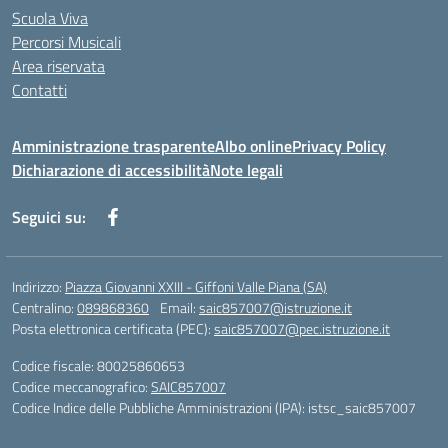
Scuola Viva
Percorsi Musicali
Area riservata
Contatti
Amministrazione trasparente
Albo online
Privacy Policy
Dichiarazione di accessibilità
Note legali
Seguici su:
Indirizzo:
Piazza Giovanni XXIII - Giffoni Valle Piana (SA)
Centralino:
089868360
Email:
saic857007@istruzione.it
Posta elettronica certificata (PEC):
saic857007@pec.istruzione.it
Codice fiscale: 80025860653
Codice meccanografico:
SAIC857007
Codice Indice delle Pubbliche Amministrazioni (IPA): istsc_saic857007