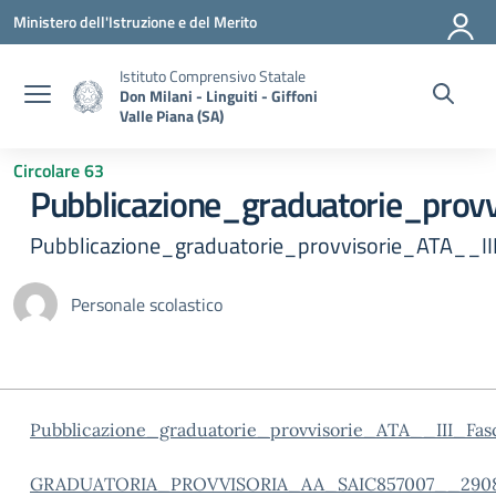
Vai ai contenuti
Vai al menu di navigazione
Vai al footer
Ministero dell'Istruzione e del Merito
Istituto Comprensivo Statale
Don Milani - Linguiti - Giffoni
Valle Piana (SA)
Circolare 63
Pubblicazione_graduatorie_prov
Pubblicazione_graduatorie_provvisorie_ATA__II
Personale scolastico
Pubblicazione_graduatorie_provvisorie_ATA__III_Fas
GRADUATORIA_PROVVISORIA_AA_SAIC857007__290