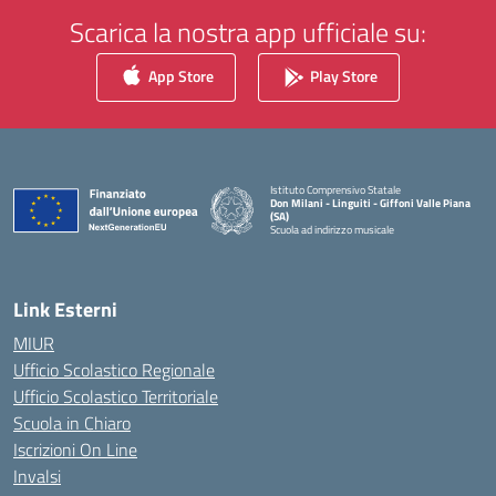
Scarica la nostra app ufficiale su:
App Store
Play Store
Istituto Comprensivo Statale
Don Milani - Linguiti - Giffoni Valle Piana
(SA)
Scuola ad indirizzo musicale
— Visita la pagina iniziale della scuola
Link Esterni
MIUR
Ufficio Scolastico Regionale
Ufficio Scolastico Territoriale
Scuola in Chiaro
Iscrizioni On Line
Invalsi