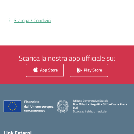
Stampa / Condividi
Scarica la nostra app ufficiale su:
App Store
Play Store
Istituto Comprensivo Statale
Don Milani - Linguiti - Giffoni Valle Piana
(SA)
Scuola ad indirizzo musicale
— Visita la pagina iniziale della scuola
Link Esterni