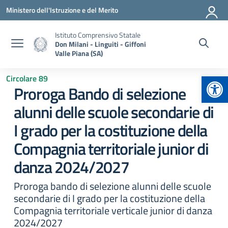
Vai ai contenuti
Vai al menu di navigazione
Vai al footer
Ministero dell'Istruzione e del Merito
Istituto Comprensivo Statale
Don Milani - Linguiti - Giffoni
Valle Piana (SA)
Apr
Circolare 89
Proroga Bando di selezione
alunni delle scuole secondarie di
I grado per la costituzione della
Compagnia territoriale junior di
danza 2024/2027
Proroga bando di selezione alunni delle scuole
secondarie di I grado per la costituzione della
Compagnia territoriale verticale junior di danza
2024/2027