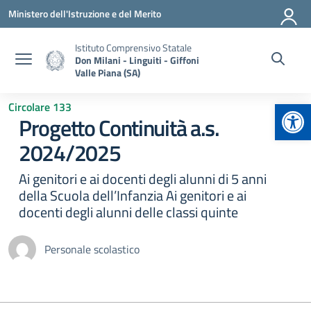
Vai ai contenuti
Vai al menu di navigazione
Vai al footer
Ministero dell'Istruzione e del Merito
Istituto Comprensivo Statale
Don Milani - Linguiti - Giffoni
Valle Piana (SA)
Apr
Circolare 133
Progetto Continuità a.s.
2024/2025
Ai genitori e ai docenti degli alunni di 5 anni
della Scuola dell’Infanzia Ai genitori e ai
docenti degli alunni delle classi quinte
Personale scolastico