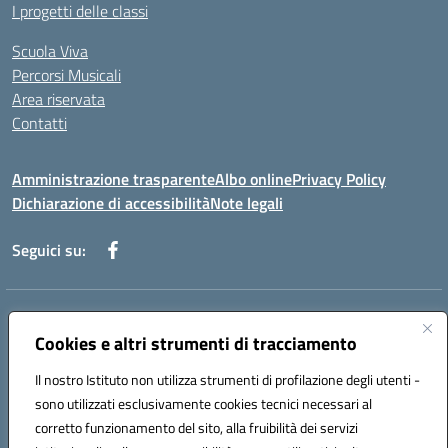
I progetti delle classi
Scuola Viva
Percorsi Musicali
Area riservata
Contatti
Amministrazione trasparente
Albo online
Privacy Policy
Dichiarazione di accessibilità
Note legali
Seguici su:
Indirizzo:
Piazza Giovanni XXIII - Giffoni Valle Piana (SA)
Centralino:
Cookies e altri strumenti di tracciamento
089868360
Email:
saic857007@istruzione.it
Posta elettronica certificata (PEC):
saic857007@pec.istruzione.it
Il nostro Istituto non utilizza strumenti di profilazione degli utenti -
Codice fiscale: 80025860653
sono utilizzati esclusivamente cookies tecnici necessari al
Codice meccanografico:
SAIC857007
corretto funzionamento del sito, alla fruibilità dei servizi
Codice Indice delle Pubbliche Amministrazioni (IPA): istsc_saic857007