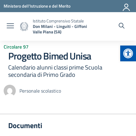
Vai ai contenuti
Vai al menu di navigazione
Vai al footer
Ministero dell'Istruzione e del Merito
Istituto Comprensivo Statale
Don Milani - Linguiti - Giffoni
Valle Piana (SA)
Apr
Circolare 97
Progetto Bimed Unisa
Calendario alunni classi prime Scuola
secondaria di Primo Grado
Personale scolastico
Documenti