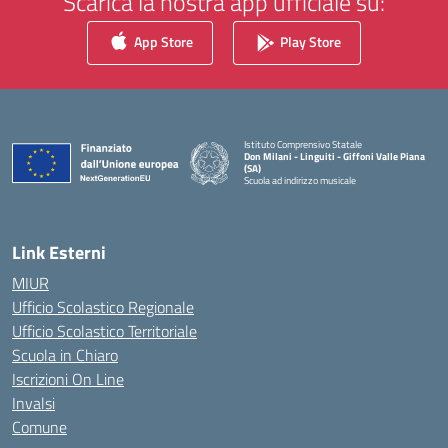
Scarica la nostra app ufficiale su:
App Store
Play Store
Istituto Comprensivo Statale
Don Milani - Linguiti - Giffoni Valle Piana
(SA)
Scuola ad indirizzo musicale
— Visita la pagina iniziale della scuola
Link Esterni
MIUR
Ufficio Scolastico Regionale
Ufficio Scolastico Territoriale
Scuola in Chiaro
Iscrizioni On Line
Invalsi
Comune