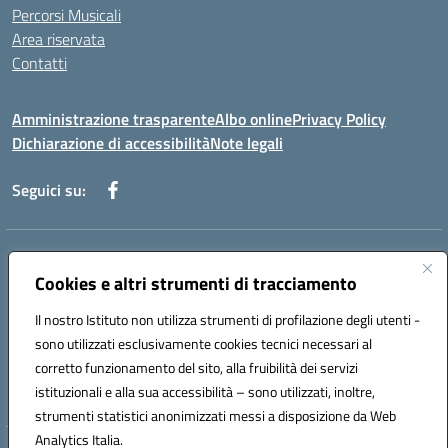
Percorsi Musicali
Area riservata
Contatti
Amministrazione trasparente
Albo online
Privacy Policy
Dichiarazione di accessibilità
Note legali
Seguici su:
Indirizzo:
Piazza Giovanni XXIII - Giffoni Valle Piana (SA)
Centralino:
Cookies e altri strumenti di tracciamento
089868360
Email:
saic857007@istruzione.it
Posta elettronica certificata (PEC):
saic857007@pec.istruzione.it
Il nostro Istituto non utilizza strumenti di profilazione degli utenti -
Codice fiscale: 80025860653
sono utilizzati esclusivamente cookies tecnici necessari al
Codice meccanografico:
SAIC857007
corretto funzionamento del sito, alla fruibilità dei servizi
Codice Indice delle Pubbliche Amministrazioni (IPA): istsc_saic857007
istituzionali e alla sua accessibilità – sono utilizzati, inoltre,
strumenti statistici anonimizzati messi a disposizione da Web
Analytics Italia.