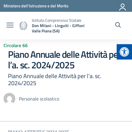
Vai ai contenuti
Vai al menu di navigazione
Vai al footer
Ministero dell'Istruzione e del Merito
Istituto Comprensivo Statale
Don Milani - Linguiti - Giffoni
Valle Piana (SA)
Apr
Circolare 66
Piano Annuale delle Attività per
l’a. sc. 2024/2025
Piano Annuale delle Attività per l’a. sc.
2024/2025
Personale scolastico