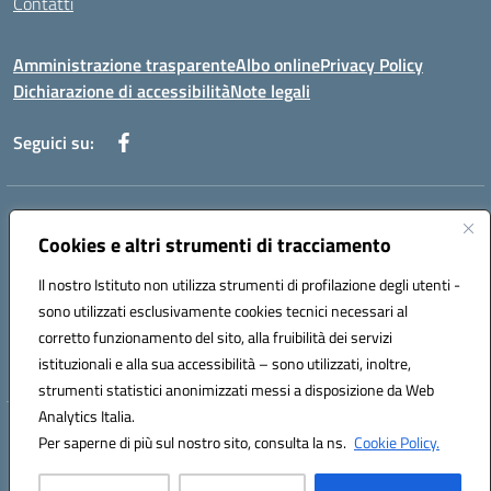
Contatti
Amministrazione trasparente
Albo online
Privacy Policy
Dichiarazione di accessibilità
Note legali
Seguici su:
Indirizzo:
Piazza Giovanni XXIII - Giffoni Valle Piana (SA)
Centralino:
Cookies e altri strumenti di tracciamento
089868360
Email:
saic857007@istruzione.it
Posta elettronica certificata (PEC):
saic857007@pec.istruzione.it
Il nostro Istituto non utilizza strumenti di profilazione degli utenti -
Codice fiscale: 80025860653
sono utilizzati esclusivamente cookies tecnici necessari al
Codice meccanografico:
SAIC857007
corretto funzionamento del sito, alla fruibilità dei servizi
Codice Indice delle Pubbliche Amministrazioni (IPA): istsc_saic857007
istituzionali e alla sua accessibilità – sono utilizzati, inoltre,
strumenti statistici anonimizzati messi a disposizione da Web
Analytics Italia.
Hosting & Powered by 3D Solution S.r.l.
Per saperne di più sul nostro sito, consulta la ns.
Cookie Policy.
Concept & Design by Designers Italia