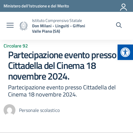
Vai ai contenuti
Vai al menu di navigazione
Vai al footer
Ministero dell'Istruzione e del Merito
Istituto Comprensivo Statale
Don Milani - Linguiti - Giffoni
Valle Piana (SA)
Apr
Circolare 92
Partecipazione evento presso
Cittadella del Cinema 18
novembre 2024.
Partecipazione evento presso Cittadella del
Cinema 18 novembre 2024.
Personale scolastico