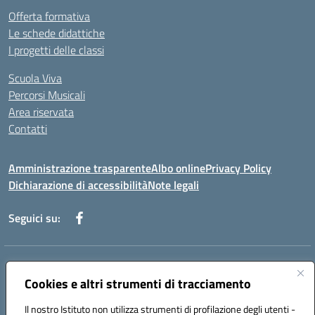
Offerta formativa
Le schede didattiche
I progetti delle classi
Scuola Viva
Percorsi Musicali
Area riservata
Contatti
Amministrazione trasparente
Albo online
Privacy Policy
Dichiarazione di accessibilità
Note legali
Seguici su:
Indirizzo:
Piazza Giovanni XXIII - Giffoni Valle Piana (SA)
Centralino:
Cookies e altri strumenti di tracciamento
089868360
Email:
saic857007@istruzione.it
Posta elettronica certificata (PEC):
saic857007@pec.istruzione.it
Il nostro Istituto non utilizza strumenti di profilazione degli utenti -