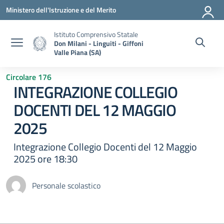
Vai ai contenuti
Vai al menu di navigazione
Vai al footer
Ministero dell'Istruzione e del Merito
Istituto Comprensivo Statale
Don Milani - Linguiti - Giffoni
Valle Piana (SA)
Circolare 176
INTEGRAZIONE COLLEGIO
DOCENTI DEL 12 MAGGIO
2025
Integrazione Collegio Docenti del 12 Maggio
2025 ore 18:30
Personale scolastico