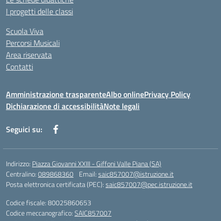
I progetti delle classi
Scuola Viva
Percorsi Musicali
Area riservata
Contatti
Amministrazione trasparente
Albo online
Privacy Policy
Dichiarazione di accessibilità
Note legali
Seguici su:
Indirizzo:
Piazza Giovanni XXIII - Giffoni Valle Piana (SA)
Centralino:
089868360
Email:
saic857007@istruzione.it
Posta elettronica certificata (PEC):
saic857007@pec.istruzione.it
Codice fiscale: 80025860653
Codice meccanografico:
SAIC857007