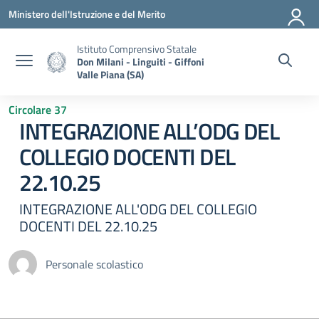
Vai ai contenuti
Vai al menu di navigazione
Vai al footer
Ministero dell'Istruzione e del Merito
Istituto Comprensivo Statale
Don Milani - Linguiti - Giffoni
Valle Piana (SA)
Circolare 37
INTEGRAZIONE ALL’ODG DEL
COLLEGIO DOCENTI DEL
22.10.25
INTEGRAZIONE ALL'ODG DEL COLLEGIO
DOCENTI DEL 22.10.25
Personale scolastico