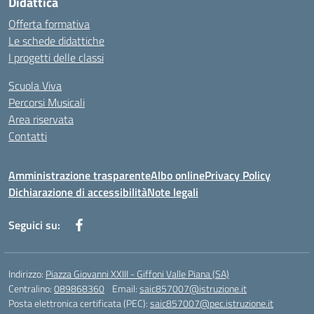
Didattica
Offerta formativa
Le schede didattiche
I progetti delle classi
Scuola Viva
Percorsi Musicali
Area riservata
Contatti
Amministrazione trasparente
Albo online
Privacy Policy
Dichiarazione di accessibilità
Note legali
Seguici su:
Indirizzo:
Piazza Giovanni XXIII - Giffoni Valle Piana (SA)
Centralino:
089868360
Email:
saic857007@istruzione.it
Posta elettronica certificata (PEC):
saic857007@pec.istruzione.it