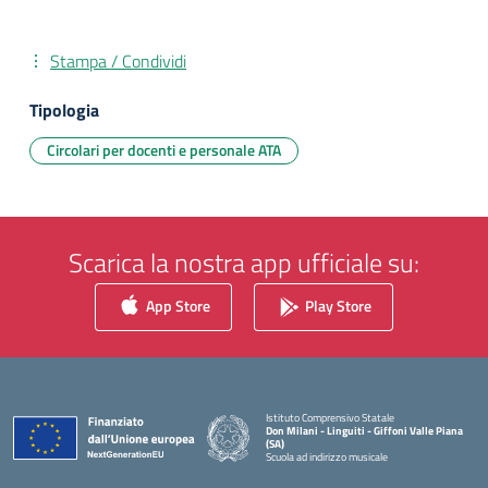
Stampa / Condividi
Tipologia
Circolari per docenti e personale ATA
Scarica la nostra app ufficiale su:
App Store
Play Store
Istituto Comprensivo Statale
Don Milani - Linguiti - Giffoni Valle Piana
(SA)
Scuola ad indirizzo musicale
— Visita la pagina iniziale della scuola