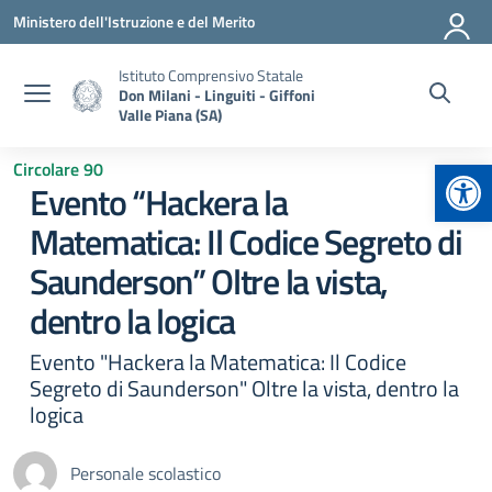
Vai ai contenuti
Vai al menu di navigazione
Vai al footer
Ministero dell'Istruzione e del Merito
Istituto Comprensivo Statale
Don Milani - Linguiti - Giffoni
Valle Piana (SA)
Apr
Circolare 90
Evento “Hackera la
Matematica: Il Codice Segreto di
Saunderson” Oltre la vista,
dentro la logica
Evento "Hackera la Matematica: Il Codice
Segreto di Saunderson" Oltre la vista, dentro la
logica
Personale scolastico