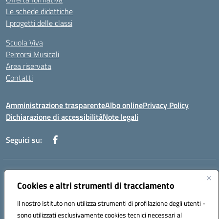
Le schede didattiche
I progetti delle classi
Scuola Viva
Percorsi Musicali
Area riservata
Contatti
Amministrazione trasparente
Albo online
Privacy Policy
Dichiarazione di accessibilità
Note legali
Seguici su:
Indirizzo:
Piazza Giovanni XXIII - Giffoni Valle Piana (SA)
Centralino:
Cookies e altri strumenti di tracciamento
089868360
Email:
saic857007@istruzione.it
Posta elettronica certificata (PEC):
saic857007@pec.istruzione.it
Il nostro Istituto non utilizza strumenti di profilazione degli utenti -
Codice fiscale: 80025860653
sono utilizzati esclusivamente cookies tecnici necessari al