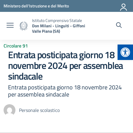
Vai ai contenuti
Vai al menu di navigazione
Vai al footer
Ministero dell'Istruzione e del Merito
Istituto Comprensivo Statale
Don Milani - Linguiti - Giffoni
Valle Piana (SA)
Apr
Circolare 91
Entrata posticipata giorno 18
novembre 2024 per assemblea
sindacale
Entrata posticipata giorno 18 novembre 2024
per assemblea sindacale
Personale scolastico