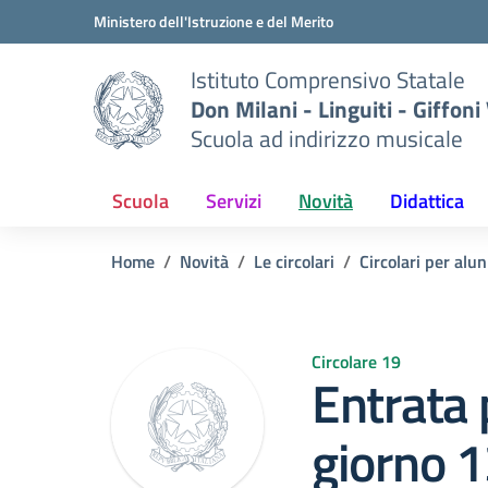
Vai ai contenuti
Vai al menu di navigazione
Vai al footer
Ministero dell'Istruzione e del Merito
Istituto Comprensivo Statale
Don Milani - Linguiti - Giffoni
Scuola ad indirizzo musicale
Scuola
Servizi
Novità
Didattica
Home
Novità
Le circolari
Circolari per alun
Circolare 19
Entrata 
giorno 