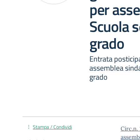
per ass
Scuola s
grado
Entrata posticip
assemblea sinda
grado
Stampa / Condividi
Circ.n.
assembl