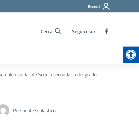
Accedi
Cerca
Seguici su:
Apr
semblea sindacale Scuola secondaria di I grado
Personale scolastico