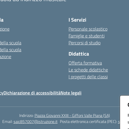
Visita la pagina iniziale della scuola
la
I Servizi
zione
Personale scolastico
Famiglie e studenti
della scuola
Percorsi di studio
della scuola
Didattica
azione
Offerta formativa
Le schede didattiche
I progetti delle classi
cy
Dichiarazione di accessibilità
Note legali
Indirizzo:
Piazza Giovanni XXIII - Giffoni Valle Piana (SA)
Email:
saic857007@istruzione.it
Posta elettronica certificata (PEC):
saic85