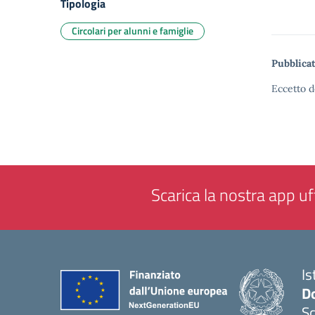
Tipologia
Circolari per alunni e famiglie
Pubblicat
Eccetto d
Scarica la nostra app uff
Is
Do
Sc