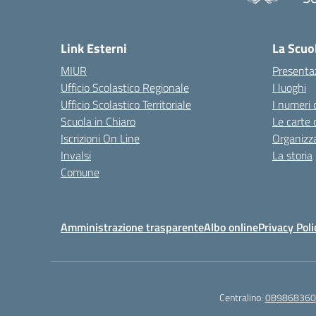
— 
Link Esterni
La Scuo
MIUR
Presenta
Ufficio Scolastico Regionale
I luoghi
Ufficio Scolastico Territoriale
I numeri 
Scuola in Chiaro
Le carte 
Iscrizioni On Line
Organizz
Invalsi
La storia
Comune
Amministrazione trasparente
Albo online
Privacy Poli
Centralino:
089868360