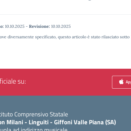
o:
10.10.2025
-
Revisione:
10.10.2025
ove diversamente specificato, questo articolo è stato rilasciato sott
iciale su:
App
tituto Comprensivo Statale
n Milani - Linguiti - Giffoni Valle Piana (SA)
uola ad indirizzo musicale