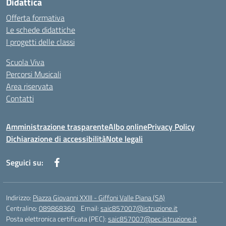
Didattica
Offerta formativa
Le schede didattiche
I progetti delle classi
Scuola Viva
Percorsi Musicali
Area riservata
Contatti
Amministrazione trasparente
Albo online
Privacy Policy
Dichiarazione di accessibilità
Note legali
Seguici su:
Indirizzo:
Piazza Giovanni XXIII - Giffoni Valle Piana (SA)
Centralino:
089868360
Email:
saic857007@istruzione.it
Posta elettronica certificata (PEC):
saic857007@pec.istruzione.it