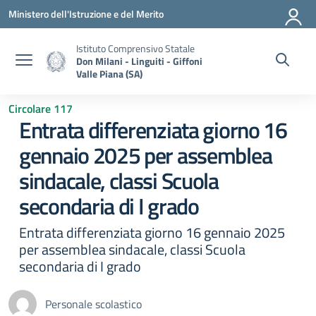
Vai ai contenuti
Vai al menu di navigazione
Vai al footer
Ministero dell'Istruzione e del Merito
Istituto Comprensivo Statale
Don Milani - Linguiti - Giffoni
Valle Piana (SA)
Circolare 117
Entrata differenziata giorno 16
gennaio 2025 per assemblea
sindacale, classi Scuola
secondaria di I grado
Entrata differenziata giorno 16 gennaio 2025
per assemblea sindacale, classi Scuola
secondaria di I grado
Personale scolastico