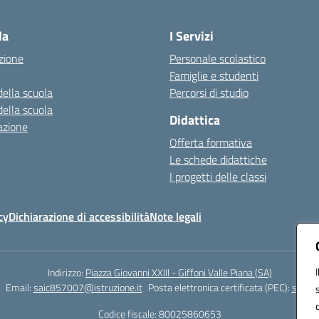
Visita la pagina iniziale della scuola
la
I Servizi
zione
Personale scolastico
Famiglie e studenti
della scuola
Percorsi di studio
della scuola
Didattica
azione
Offerta formativa
Le schede didattiche
I progetti delle classi
cy
Dichiarazione di accessibilità
Note legali
Indirizzo:
Piazza Giovanni XXIII - Giffoni Valle Piana (SA)
Email:
saic857007@istruzione.it
Posta elettronica certificata (PEC):
saic85
Codice fiscale: 80025860653