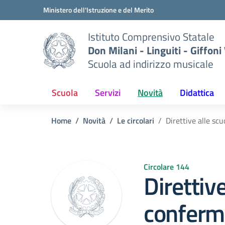
Vai ai contenuti
Vai al menu di navigazione
Vai al footer
Ministero dell'Istruzione e del Merito
Istituto Comprensivo Statale
Don Milani - Linguiti - Giffoni
Scuola ad indirizzo musicale
Scuola
Servizi
Novità
Didattica
Home
Novità
Le circolari
Direttive alle sc
Circolare 144
Direttive
conferm