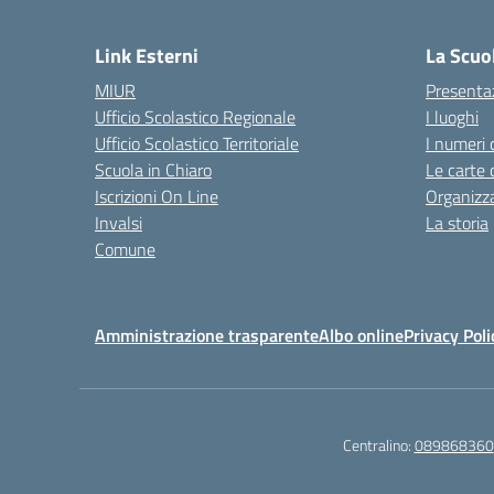
— 
Link Esterni
La Scuo
MIUR
Presenta
Ufficio Scolastico Regionale
I luoghi
Ufficio Scolastico Territoriale
I numeri 
Scuola in Chiaro
Le carte 
Iscrizioni On Line
Organizz
Invalsi
La storia
Comune
Amministrazione trasparente
Albo online
Privacy Poli
Centralino:
089868360