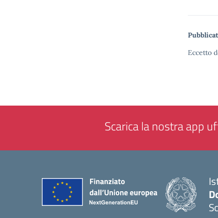
Pubblicat
Eccetto d
Scarica la nostra app uff
Is
Do
Sc