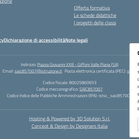
azione
Offerta formativa
Le schede didattiche
I progetti delle classi
cy
Dichiarazione di accessibilità
Note legali
Indirizzo:
Piazza Giovanni XXIII - Giffoni Valle Piana (SA)
Email:
saic857007@istruzione.it
Posta elettronica certificata (PEC):
saic85
Codice fiscale: 80025860653
Codice meccanografico:
SAIC857007
Codice Indice delle Pubbliche Amministrazioni (IPA): istsc_saic857007
Hosting & Powered by 3D Solution S.r.l.
Concept & Design by Designers Italia