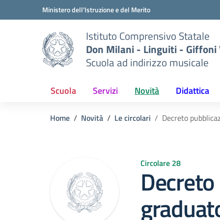
Vai ai contenuti
Vai al menu di navigazione
Vai al footer
Ministero dell'Istruzione e del Merito
Istituto Comprensivo Statale
Don Milani - Linguiti - Giffoni
Scuola ad indirizzo musicale
Scuola
Servizi
Novità
Didattica
Home
Novità
Le circolari
Decreto pubblicaz
Circolare 28
Decreto 
graduato