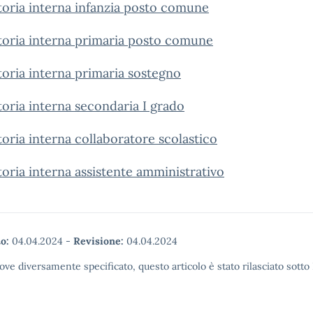
oria interna infanzia posto comune
toria interna primaria posto comune
oria interna primaria sostegno
oria interna secondaria I grado
oria interna collaboratore scolastico
oria interna assistente amministrativo
o:
04.04.2024
-
Revisione:
04.04.2024
ove diversamente specificato, questo articolo è stato rilasciato sott