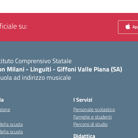
iciale su:
App
tituto Comprensivo Statale
n Milani - Linguiti - Giffoni Valle Piana (SA)
uola ad indirizzo musicale
Visita la pagina iniziale della scuola
la
I Servizi
zione
Personale scolastico
Famiglie e studenti
della scuola
Percorsi di studio
della scuola
Didattica