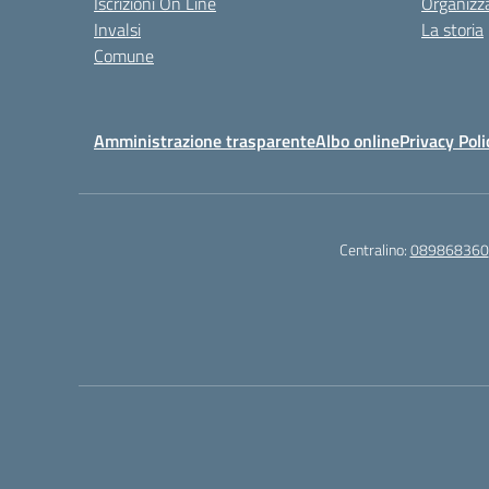
Iscrizioni On Line
Organizz
Invalsi
La storia
Comune
Amministrazione trasparente
Albo online
Privacy Poli
Centralino:
089868360