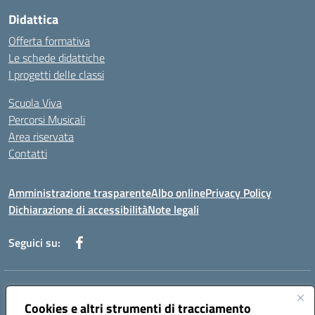
Didattica
Offerta formativa
Le schede didattiche
I progetti delle classi
Scuola Viva
Percorsi Musicali
Area riservata
Contatti
Amministrazione trasparente
Albo online
Privacy Policy
Dichiarazione di accessibilità
Note legali
Seguici su:
Indirizzo:
Piazza Giovanni XXIII - Giffoni Valle Piana (SA)
Centralino:
Cookies e altri strumenti di tracciamento
089868360
Email:
saic857007@istruzione.it