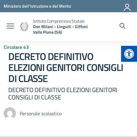
Vai ai contenuti
Vai al menu di navigazione
Vai al footer
Ministero dell'Istruzione e del Merito
Istituto Comprensivo Statale
Don Milani - Linguiti - Giffoni
Valle Piana (SA)
Apr
Circolare 43
DECRETO DEFINITIVO
ELEZIONI GENITORI CONSIGLI
DI CLASSE
DECRETO DEFINITIVO ELEZIONI GENITORI
CONSIGLI DI CLASSE
Personale scolastico