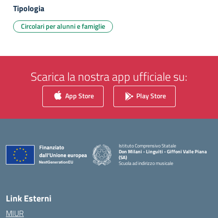
Tipologia
Circolari per alunni e famiglie
Scarica la nostra app ufficiale su:
App Store
Play Store
Istituto Comprensivo Statale
Don Milani - Linguiti - Giffoni Valle Piana
(SA)
Scuola ad indirizzo musicale
— Visita la pagina iniziale della scuola
Link Esterni
MIUR