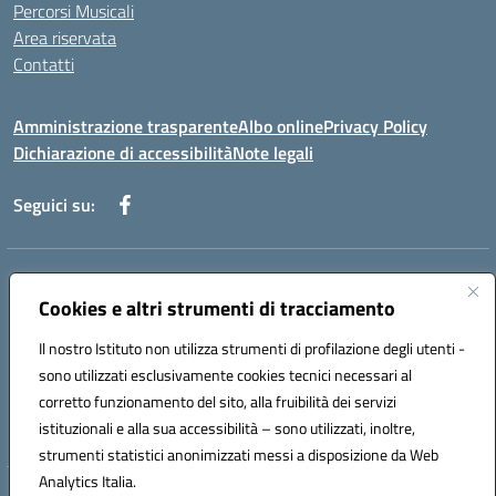
Percorsi Musicali
Area riservata
Contatti
Amministrazione trasparente
Albo online
Privacy Policy
Dichiarazione di accessibilità
Note legali
Seguici su:
Indirizzo:
Piazza Giovanni XXIII - Giffoni Valle Piana (SA)
Centralino:
Cookies e altri strumenti di tracciamento
089868360
Email:
saic857007@istruzione.it
Posta elettronica certificata (PEC):
saic857007@pec.istruzione.it
Il nostro Istituto non utilizza strumenti di profilazione degli utenti -
Codice fiscale: 80025860653
sono utilizzati esclusivamente cookies tecnici necessari al
Codice meccanografico:
SAIC857007
corretto funzionamento del sito, alla fruibilità dei servizi
Codice Indice delle Pubbliche Amministrazioni (IPA): istsc_saic857007
istituzionali e alla sua accessibilità – sono utilizzati, inoltre,
strumenti statistici anonimizzati messi a disposizione da Web
Analytics Italia.