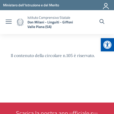
Vai ai contenuti
Vai al menu di navigazione
Vai al footer
Ministero dell'Istruzione e del Merito
Istituto Comprensivo Statale
Don Milani - Linguiti - Giffoni
Valle Piana (SA)
Apr
Il contenuto della circolare n.105 è riservato.
Scarica la nostra app ufficiale su: