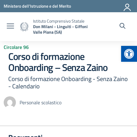
Vai ai contenuti
Vai al menu di navigazione
Vai al footer
Ministero dell'Istruzione e del Merito
Istituto Comprensivo Statale
Don Milani - Linguiti - Giffoni
Valle Piana (SA)
Apr
Circolare 96
Corso di formazione
Onboarding – Senza Zaino
Corso di formazione Onboarding - Senza Zaino
- Calendario
Personale scolastico