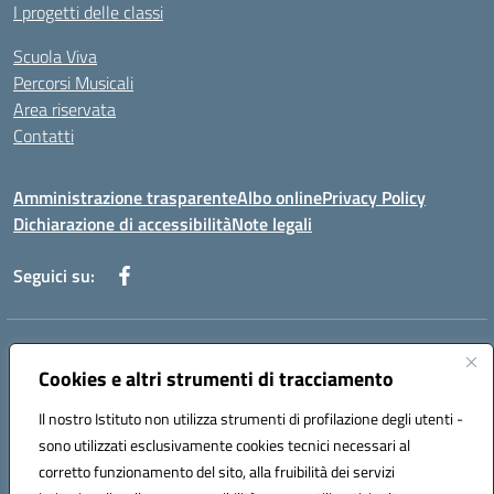
I progetti delle classi
Scuola Viva
Percorsi Musicali
Area riservata
Contatti
Amministrazione trasparente
Albo online
Privacy Policy
Dichiarazione di accessibilità
Note legali
Seguici su:
Indirizzo:
Piazza Giovanni XXIII - Giffoni Valle Piana (SA)
Centralino:
Cookies e altri strumenti di tracciamento
089868360
Email:
saic857007@istruzione.it
Posta elettronica certificata (PEC):
saic857007@pec.istruzione.it
Il nostro Istituto non utilizza strumenti di profilazione degli utenti -
Codice fiscale: 80025860653
sono utilizzati esclusivamente cookies tecnici necessari al
Codice meccanografico:
SAIC857007
corretto funzionamento del sito, alla fruibilità dei servizi
Codice Indice delle Pubbliche Amministrazioni (IPA): istsc_saic857007