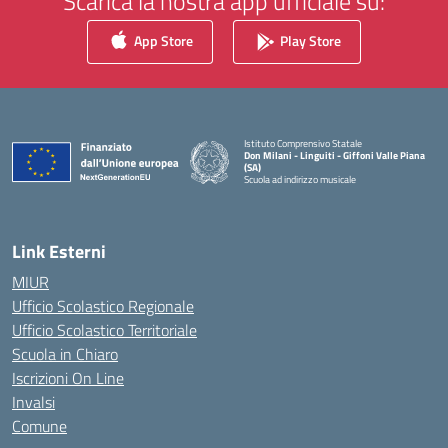
Scarica la nostra app ufficiale su:
App Store
Play Store
Istituto Comprensivo Statale
Don Milani - Linguiti - Giffoni Valle Piana
(SA)
Scuola ad indirizzo musicale
— Visita la pagina iniziale della scuola
Link Esterni
MIUR
Ufficio Scolastico Regionale
Ufficio Scolastico Territoriale
Scuola in Chiaro
Iscrizioni On Line
Invalsi
Comune