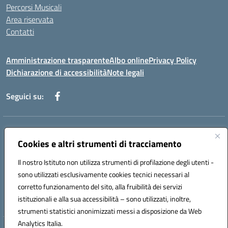
Percorsi Musicali
Area riservata
Contatti
Amministrazione trasparente
Albo online
Privacy Policy
Dichiarazione di accessibilità
Note legali
Seguici su:
Indirizzo:
Piazza Giovanni XXIII - Giffoni Valle Piana (SA)
Centralino:
Cookies e altri strumenti di tracciamento
089868360
Email:
saic857007@istruzione.it
Posta elettronica certificata (PEC):
saic857007@pec.istruzione.it
Il nostro Istituto non utilizza strumenti di profilazione degli utenti -
Codice fiscale: 80025860653
sono utilizzati esclusivamente cookies tecnici necessari al
Codice meccanografico:
SAIC857007
corretto funzionamento del sito, alla fruibilità dei servizi
Codice Indice delle Pubbliche Amministrazioni (IPA): istsc_saic857007
istituzionali e alla sua accessibilità – sono utilizzati, inoltre,
strumenti statistici anonimizzati messi a disposizione da Web
Analytics Italia.