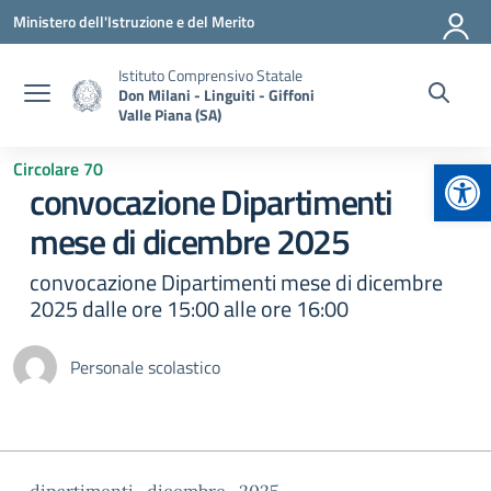
Vai ai contenuti
Vai al menu di navigazione
Vai al footer
Ministero dell'Istruzione e del Merito
Istituto Comprensivo Statale
Don Milani - Linguiti - Giffoni
Valle Piana (SA)
Apr
Circolare 70
convocazione Dipartimenti
mese di dicembre 2025
convocazione Dipartimenti mese di dicembre
2025 dalle ore 15:00 alle ore 16:00
Personale scolastico