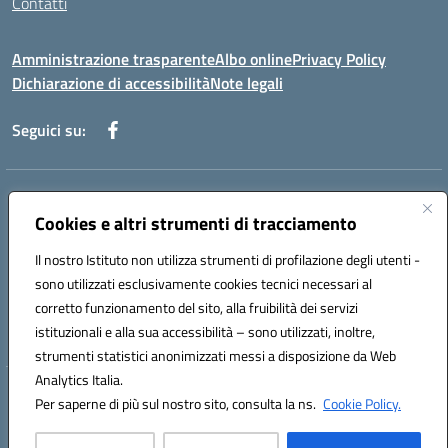
Contatti
Amministrazione trasparente
Albo online
Privacy Policy
Dichiarazione di accessibilità
Note legali
Seguici su:
Indirizzo:
Piazza Giovanni XXIII - Giffoni Valle Piana (SA)
Centralino:
Cookies e altri strumenti di tracciamento
089868360
Email:
saic857007@istruzione.it
Posta elettronica certificata (PEC):
saic857007@pec.istruzione.it
Il nostro Istituto non utilizza strumenti di profilazione degli utenti -
Codice fiscale: 80025860653
sono utilizzati esclusivamente cookies tecnici necessari al
Codice meccanografico:
SAIC857007
corretto funzionamento del sito, alla fruibilità dei servizi
Codice Indice delle Pubbliche Amministrazioni (IPA): istsc_saic857007
istituzionali e alla sua accessibilità – sono utilizzati, inoltre,
strumenti statistici anonimizzati messi a disposizione da Web
Analytics Italia.
Hosting & Powered by 3D Solution S.r.l.
Per saperne di più sul nostro sito, consulta la ns.
Cookie Policy.
Concept & Design by Designers Italia