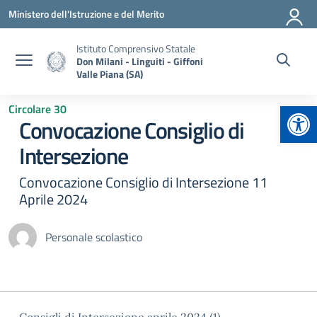
Vai ai contenuti
Vai al menu di navigazione
Vai al footer
Ministero dell'Istruzione e del Merito
Istituto Comprensivo Statale
Don Milani - Linguiti - Giffoni
Valle Piana (SA)
Apr
Circolare 30
Convocazione Consiglio di
Intersezione
Convocazione Consiglio di Intersezione 11
Aprile 2024
Personale scolastico