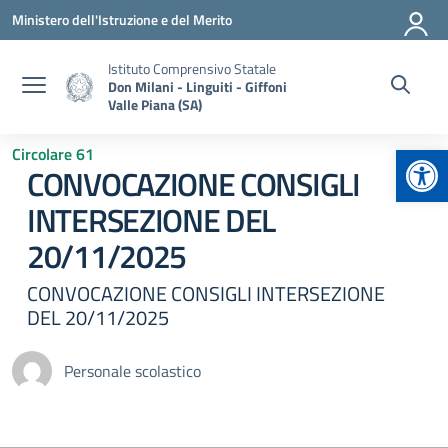
Vai ai contenuti
Vai al menu di navigazione
Vai al footer
Ministero dell'Istruzione e del Merito
Istituto Comprensivo Statale
Don Milani - Linguiti - Giffoni
Valle Piana (SA)
Apr
Circolare 61
CONVOCAZIONE CONSIGLI
INTERSEZIONE DEL
20/11/2025
CONVOCAZIONE CONSIGLI INTERSEZIONE
DEL 20/11/2025
Personale scolastico