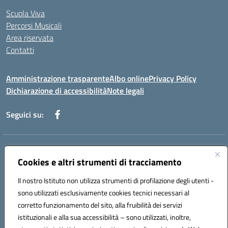
Scuola Viva
Percorsi Musicali
Area riservata
Contatti
Amministrazione trasparente
Albo online
Privacy Policy
Dichiarazione di accessibilità
Note legali
Seguici su:
Indirizzo:
Piazza Giovanni XXIII - Giffoni Valle Piana (SA)
Centralino:
Cookies e altri strumenti di tracciamento
089868360
Email:
saic857007@istruzione.it
Posta elettronica certificata (PEC):
saic857007@pec.istruzione.it
Il nostro Istituto non utilizza strumenti di profilazione degli utenti -
Codice fiscale: 80025860653
sono utilizzati esclusivamente cookies tecnici necessari al
Codice meccanografico:
SAIC857007
corretto funzionamento del sito, alla fruibilità dei servizi
Codice Indice delle Pubbliche Amministrazioni (IPA): istsc_saic857007
istituzionali e alla sua accessibilità – sono utilizzati, inoltre,