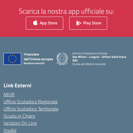
Scarica la nostra app ufficiale su:
App Store
Play Store
Istituto Comprensivo Statale
Don Milani - Linguiti - Giffoni Valle Piana
(SA)
Scuola ad indirizzo musicale
— Visita la pagina iniziale della scuola
Link Esterni
MIUR
Ufficio Scolastico Regionale
Ufficio Scolastico Territoriale
Scuola in Chiaro
Iscrizioni On Line
Invalsi