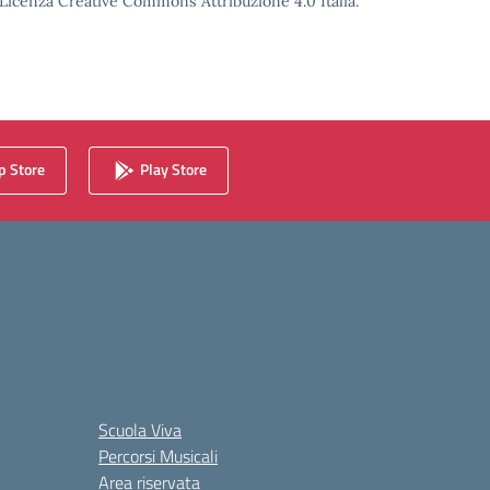
o Licenza Creative Commons Attribuzione 4.0 Italia.
 Store
Play Store
Scuola Viva
Percorsi Musicali
Area riservata