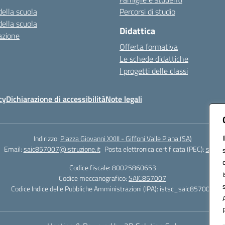
della scuola
Percorsi di studio
della scuola
Didattica
azione
Offerta formativa
Le schede didattiche
I progetti delle classi
cy
Dichiarazione di accessibilità
Note legali
Indirizzo:
Piazza Giovanni XXIII - Giffoni Valle Piana (SA)
Email:
saic857007@istruzione.it
Posta elettronica certificata (PEC):
saic85
Codice fiscale: 80025860653
Codice meccanografico:
SAIC857007
Codice Indice delle Pubbliche Amministrazioni (IPA): istsc_saic857007