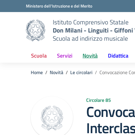
Vai ai contenuti
Vai al menu di navigazione
Vai al footer
Ministero dell'Istruzione e del Merito
Istituto Comprensivo Statale
Don Milani - Linguiti - Giffoni
Scuola ad indirizzo musicale
Scuola
Servizi
Novità
Didattica
Home
Novità
Le circolari
Convocazione Cons
Circolare 85
Convocaz
Intercla