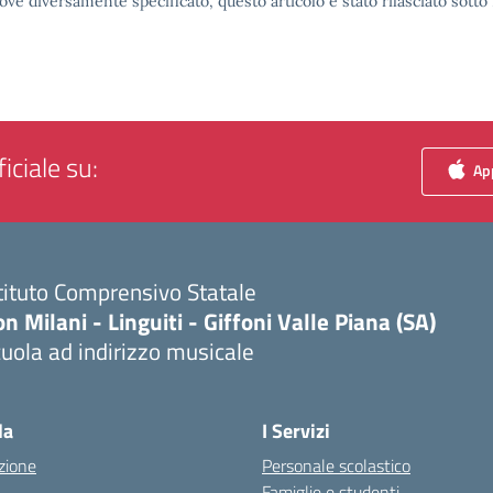
ove diversamente specificato, questo articolo è stato rilasciato sott
iciale su:
App
tituto Comprensivo Statale
n Milani - Linguiti - Giffoni Valle Piana (SA)
uola ad indirizzo musicale
Visita la pagina iniziale della scuola
la
I Servizi
zione
Personale scolastico
Famiglie e studenti