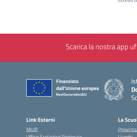
Eccetto d
Scarica la nostra app uff
Is
Do
Sc
— 
Link Esterni
La Scuo
MIUR
Presenta
Ufficio Scolastico Regionale
I luoghi