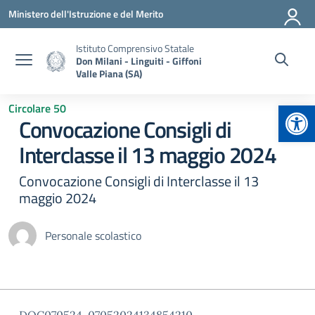
Vai ai contenuti
Vai al menu di navigazione
Vai al footer
Ministero dell'Istruzione e del Merito
Istituto Comprensivo Statale
Don Milani - Linguiti - Giffoni
Valle Piana (SA)
Apr
Circolare 50
Convocazione Consigli di
Interclasse il 13 maggio 2024
Convocazione Consigli di Interclasse il 13
maggio 2024
Personale scolastico