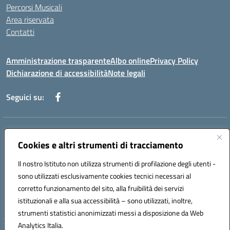
Percorsi Musicali
Area riservata
Contatti
Amministrazione trasparente
Albo online
Privacy Policy
Dichiarazione di accessibilità
Note legali
Seguici su:
Indirizzo:
Piazza Giovanni XXIII - Giffoni Valle Piana (SA)
Centralino:
Cookies e altri strumenti di tracciamento
089868360
Email:
saic857007@istruzione.it
Posta elettronica certificata (PEC):
saic857007@pec.istruzione.it
Il nostro Istituto non utilizza strumenti di profilazione degli utenti -
Codice fiscale: 80025860653
sono utilizzati esclusivamente cookies tecnici necessari al
Codice meccanografico:
SAIC857007
corretto funzionamento del sito, alla fruibilità dei servizi
Codice Indice delle Pubbliche Amministrazioni (IPA): istsc_saic857007
istituzionali e alla sua accessibilità – sono utilizzati, inoltre,
strumenti statistici anonimizzati messi a disposizione da Web
Analytics Italia.