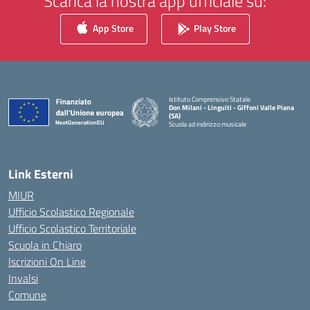
Scarica la nostra app ufficiale su:
App Store
Play Store
Istituto Comprensivo Statale
Don Milani - Linguiti - Giffoni Valle Piana
(SA)
Scuola ad indirizzo musicale
— Visita la pagina iniziale della scuola
Link Esterni
MIUR
Ufficio Scolastico Regionale
Ufficio Scolastico Territoriale
Scuola in Chiaro
Iscrizioni On Line
Invalsi
Comune