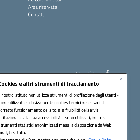
Area riservata
Contatti
Seguici su:
Cookies e altri strumenti di tracciamento
Il nostro Istituto non utilizza strumenti di profilazione degli utenti -
7007@pec.istruzione.it
sono utilizzati esclusivamente cookies tecnici necessari al
corretto funzionamento del sito, alla fruibilità dei servizi
istituzionali e alla sua accessibilità – sono utilizzati, inoltre,
strumenti statistici anonimizzati messi a disposizione da Web
Analytics Italia.
Per saperne di più sul nostro sito, consulta la ns.
Cookie Policy.