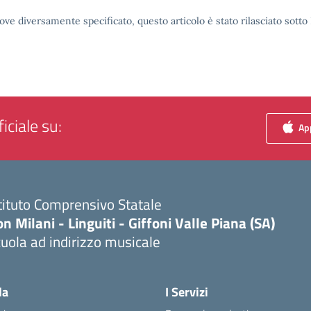
ove diversamente specificato, questo articolo è stato rilasciato sott
iciale su:
App
tituto Comprensivo Statale
n Milani - Linguiti - Giffoni Valle Piana (SA)
uola ad indirizzo musicale
Visita la pagina iniziale della scuola
la
I Servizi