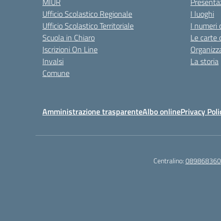
MIUR
Presenta
Ufficio Scolastico Regionale
I luoghi
Ufficio Scolastico Territoriale
I numeri 
Scuola in Chiaro
Le carte 
Iscrizioni On Line
Organizz
Invalsi
La storia
Comune
Amministrazione trasparente
Albo online
Privacy Poli
Centralino:
089868360