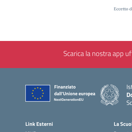
Eccetto d
Scarica la nostra app uff
Is
Do
Sc
— 
Link Esterni
La Scuo