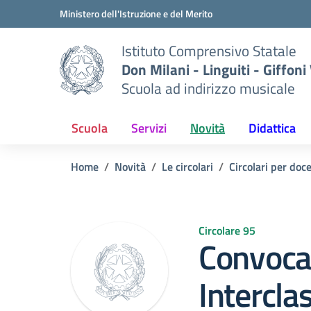
Vai ai contenuti
Vai al menu di navigazione
Vai al footer
Ministero dell'Istruzione e del Merito
Istituto Comprensivo Statale
Don Milani - Linguiti - Giffoni
Scuola ad indirizzo musicale
Scuola
Servizi
Novità
Didattica
Home
Novità
Le circolari
Circolari per doc
Circolare 95
Convocaz
Intercla