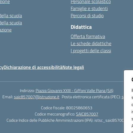
zione
Personale scolastico
Famiglie e studenti
della scuola
Percorsi di studio
della scuola
Didattica
azione
Offerta formativa
Le schede didattiche
I progetti delle classi
cy
Dichiarazione di accessibilità
Note legali
Indirizzo:
Piazza Giovanni XXIII - Giffoni Valle Piana (SA)
Email:
saic857007@istruzione.it
Posta elettronica certificata (PEC):
saic85
Codice fiscale: 80025860653
Codice meccanografico:
SAIC857007
Codice Indice delle Pubbliche Amministrazioni (IPA): istsc_saic857007