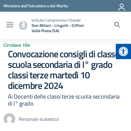
Vai ai contenuti
Vai al menu di navigazione
Vai al footer
Ministero dell'Istruzione e del Merito
Istituto Comprensivo Statale
Don Milani - Linguiti - Giffoni
Valle Piana (SA)
Apr
Circolare 104
Convocazione consigli di classe
scuola secondaria di I° grado
classi terze martedì 10
dicembre 2024
Ai Docenti delle classi terze scuola secondaria
di I° grado
Personale scolastico