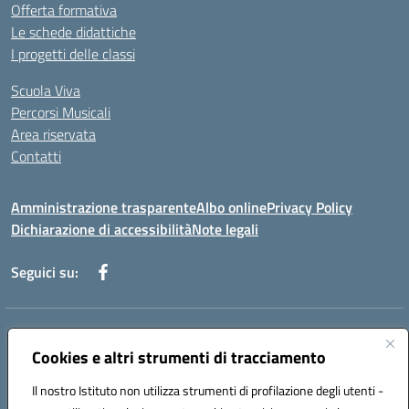
Offerta formativa
Le schede didattiche
I progetti delle classi
Scuola Viva
Percorsi Musicali
Area riservata
Contatti
Amministrazione trasparente
Albo online
Privacy Policy
Dichiarazione di accessibilità
Note legali
Seguici su:
Indirizzo:
Piazza Giovanni XXIII - Giffoni Valle Piana (SA)
Centralino:
Cookies e altri strumenti di tracciamento
089868360
Email:
saic857007@istruzione.it
Posta elettronica certificata (PEC):
saic857007@pec.istruzione.it
Il nostro Istituto non utilizza strumenti di profilazione degli utenti -
Codice fiscale: 80025860653