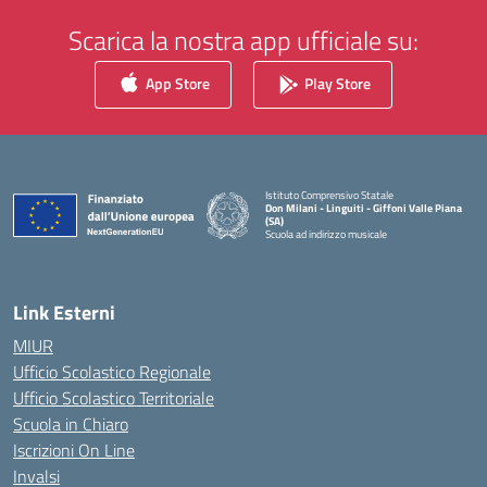
Scarica la nostra app ufficiale su:
App Store
Play Store
Istituto Comprensivo Statale
Don Milani - Linguiti - Giffoni Valle Piana
(SA)
Scuola ad indirizzo musicale
— Visita la pagina iniziale della scuola
Link Esterni
MIUR
Ufficio Scolastico Regionale
Ufficio Scolastico Territoriale
Scuola in Chiaro
Iscrizioni On Line
Invalsi