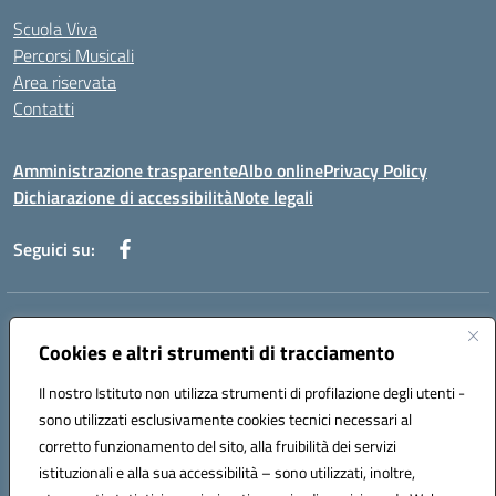
Scuola Viva
Percorsi Musicali
Area riservata
Contatti
Amministrazione trasparente
Albo online
Privacy Policy
Dichiarazione di accessibilità
Note legali
Seguici su:
Indirizzo:
Piazza Giovanni XXIII - Giffoni Valle Piana (SA)
Centralino:
Cookies e altri strumenti di tracciamento
089868360
Email:
saic857007@istruzione.it
Posta elettronica certificata (PEC):
saic857007@pec.istruzione.it
Il nostro Istituto non utilizza strumenti di profilazione degli utenti -
Codice fiscale: 80025860653
sono utilizzati esclusivamente cookies tecnici necessari al
Codice meccanografico:
SAIC857007
corretto funzionamento del sito, alla fruibilità dei servizi
Codice Indice delle Pubbliche Amministrazioni (IPA): istsc_saic857007
istituzionali e alla sua accessibilità – sono utilizzati, inoltre,