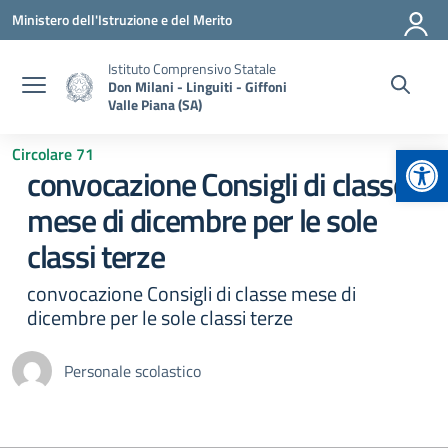
Vai ai contenuti
Vai al menu di navigazione
Vai al footer
Ministero dell'Istruzione e del Merito
Istituto Comprensivo Statale
Don Milani - Linguiti - Giffoni
Valle Piana (SA)
Apr
Circolare 71
convocazione Consigli di classe
mese di dicembre per le sole
classi terze
convocazione Consigli di classe mese di
dicembre per le sole classi terze
Personale scolastico