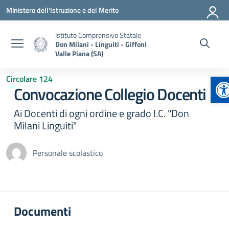
Vai ai contenuti
Vai al menu di navigazione
Vai al footer
Ministero dell'Istruzione e del Merito
Istituto Comprensivo Statale
Don Milani - Linguiti - Giffoni
Valle Piana (SA)
Ap
Circolare 124
Convocazione Collegio Docenti
Ai Docenti di ogni ordine e grado I.C. "Don
Milani Linguiti"
Personale scolastico
Documenti