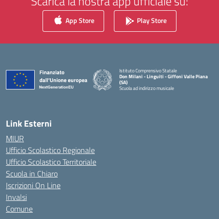
Scarica la nostra app ufficiale su:
App Store
Play Store
Istituto Comprensivo Statale
Don Milani - Linguiti - Giffoni Valle Piana
(SA)
Scuola ad indirizzo musicale
— Visita la pagina iniziale della scuola
Link Esterni
MIUR
Ufficio Scolastico Regionale
Ufficio Scolastico Territoriale
Scuola in Chiaro
Iscrizioni On Line
Invalsi
Comune