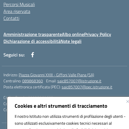
Percorsi Musicali
Area riservata
Contatti
Amministrazione trasparente
Albo online
Privacy Policy
Dichiarazione di accessibilità
Note legali
Seguici su:
Indirizzo:
Piazza Giovanni XXIII - Giffoni Valle Piana (SA)
Centralino:
089868360
Email:
saic857007@istruzione.it
Posta elettronica certificata (PEC):
saic857007@pec.istruzione.it
Codice fiscale: 80025860653
Codice meccanografico:
SAIC857007
Cookies e altri strumenti di tracciamento
Codice Indice delle Pubbliche Amministrazioni (IPA): istsc_saic857007
Il nostro Istituto non utilizza strumenti di profilazione degli utenti -
sono utilizzati esclusivamente cookies tecnici necessari al