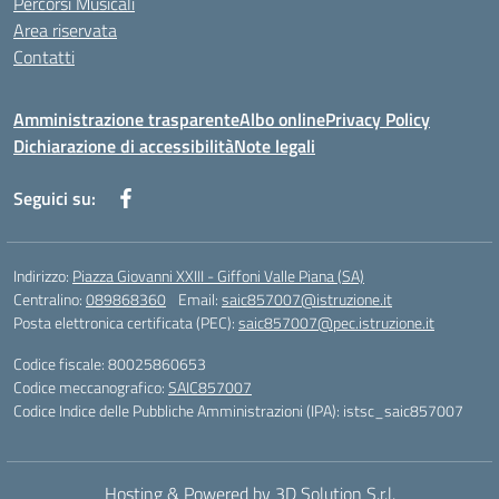
Percorsi Musicali
Area riservata
Contatti
Amministrazione trasparente
Albo online
Privacy Policy
Dichiarazione di accessibilità
Note legali
Seguici su:
Indirizzo:
Piazza Giovanni XXIII - Giffoni Valle Piana (SA)
Centralino:
089868360
Email:
saic857007@istruzione.it
Posta elettronica certificata (PEC):
saic857007@pec.istruzione.it
Codice fiscale: 80025860653
Codice meccanografico:
SAIC857007
Codice Indice delle Pubbliche Amministrazioni (IPA): istsc_saic857007
Hosting & Powered by 3D Solution S.r.l.