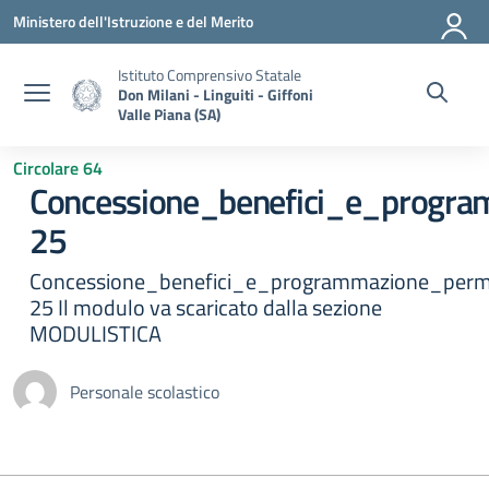
Vai ai contenuti
Vai al menu di navigazione
Vai al footer
Ministero dell'Istruzione e del Merito
Istituto Comprensivo Statale
Don Milani - Linguiti - Giffoni
Valle Piana (SA)
Circolare 64
Concessione_benefici_e_progr
25
Concessione_benefici_e_programmazione_perm
25 Il modulo va scaricato dalla sezione
MODULISTICA
Personale scolastico