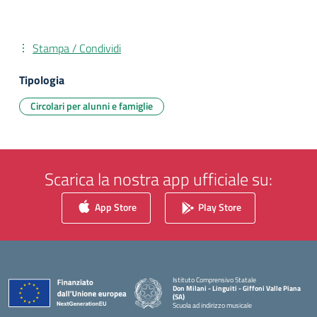
Stampa / Condividi
Tipologia
Circolari per alunni e famiglie
Scarica la nostra app ufficiale su:
App Store
Play Store
Istituto Comprensivo Statale
Don Milani - Linguiti - Giffoni Valle Piana
(SA)
Scuola ad indirizzo musicale
— Visita la pagina iniziale della scuola