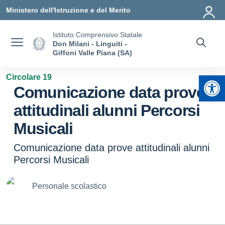
Vai ai contenuti
Vai al menu di navigazione
Vai al footer
Ministero dell'Istruzione e del Merito
Istituto Comprensivo Statale
Don Milani - Linguiti -
Giffoni Valle Piana (SA)
Apr
Circolare 19
Comunicazione data prove
attitudinali alunni Percorsi
Musicali
Comunicazione data prove attitudinali alunni
Percorsi Musicali
Personale scolastico