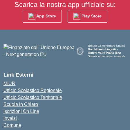
Scarica la nostra app ufficiale su:
App Store
Play Store
Istituto Comprensivo Statale
Don Milani - Linguiti -
Giffoni Valle Piana (SA)
Scuola ad indirizzo musicale
— Visita la pagina iniziale della
Link Esterni
MIUR
Ufficio Scolastico Regionale
Ufficio Scolastico Territoriale
Scuola in Chiaro
Iscrizioni On Line
Invalsi
Comune