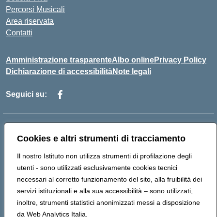
Percorsi Musicali
Area riservata
Contatti
Amministrazione trasparente
Albo online
Privacy Policy
Dichiarazione di accessibilità
Note legali
Seguici su:
Indirizzo:
Piazza Giovanni XXIII - Giffoni Valle Piana (SA)
Cookies e altri strumenti di tracciamento
Centralino:
089868360
Email:
saic857007@istruzione.it
Posta elettronica certificata (PEC):
saic857007@pec.istruzione.it
Il nostro Istituto non utilizza strumenti di profilazione degli
Codice fiscale: 80025860653
utenti - sono utilizzati esclusivamente cookies tecnici
Codice meccanografico:
SAIC857007
necessari al corretto funzionamento del sito, alla fruibilità dei
Codice Indice delle Pubbliche Amministrazioni (IPA):
servizi istituzionali e alla sua accessibilità – sono utilizzati,
istsc_saic857007
inoltre, strumenti statistici anonimizzati messi a disposizione
da Web Analytics Italia.