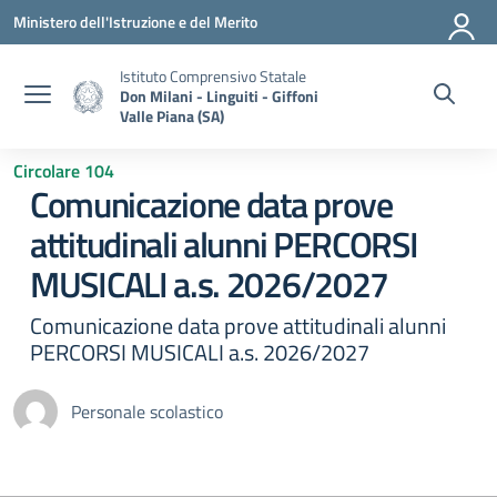
Vai ai contenuti
Vai al menu di navigazione
Vai al footer
Ministero dell'Istruzione e del Merito
Istituto Comprensivo Statale
Don Milani - Linguiti - Giffoni
Valle Piana (SA)
Circolare 104
Comunicazione data prove
attitudinali alunni PERCORSI
MUSICALI a.s. 2026/2027
Comunicazione data prove attitudinali alunni
PERCORSI MUSICALI a.s. 2026/2027
Personale scolastico