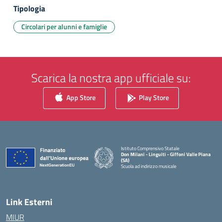
Tipologia
Circolari per alunni e famiglie
Scarica la nostra app ufficiale su:
App Store
Play Store
Istituto Comprensivo Statale
Don Milani - Linguiti - Giffoni Valle Piana
(SA)
Scuola ad indirizzo musicale
— Visita la pagina iniziale della scuola
Link Esterni
MIUR