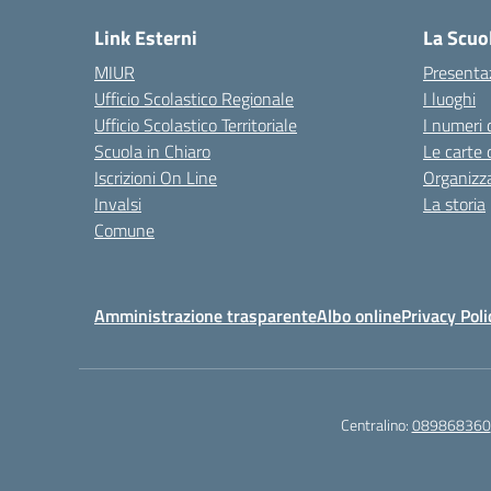
Link Esterni
La Scuo
MIUR
Presenta
Ufficio Scolastico Regionale
I luoghi
Ufficio Scolastico Territoriale
I numeri 
Scuola in Chiaro
Le carte 
Iscrizioni On Line
Organizz
Invalsi
La storia
Comune
Amministrazione trasparente
Albo online
Privacy Poli
Centralino:
089868360