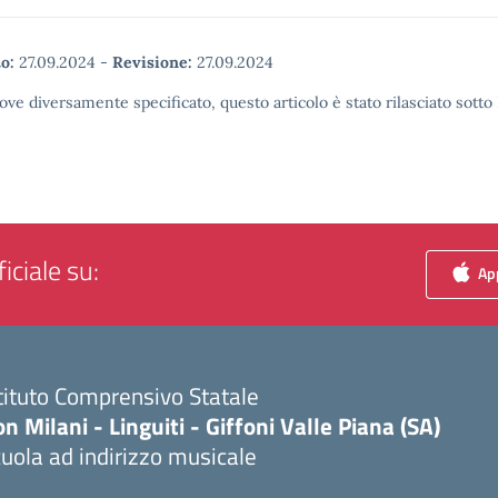
o:
27.09.2024
-
Revisione:
27.09.2024
ove diversamente specificato, questo articolo è stato rilasciato sott
iciale su:
App
tituto Comprensivo Statale
n Milani - Linguiti - Giffoni Valle Piana (SA)
uola ad indirizzo musicale
Visita la pagina iniziale della scuola