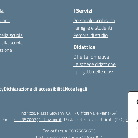
la
I Servizi
zione
Personale scolastico
Famiglie e studenti
della scuola
Percorsi di studio
della scuola
Didattica
azione
Offerta formativa
Le schede didattiche
I progetti delle classi
cy
Dichiarazione di accessibilità
Note legali
Indirizzo:
Piazza Giovanni XXIII - Giffoni Valle Piana (SA)
Email:
saic857007@istruzione.it
Posta elettronica certificata (PEC):
saic85
Codice fiscale: 80025860653
Codice meccanografico:
SAIC857007