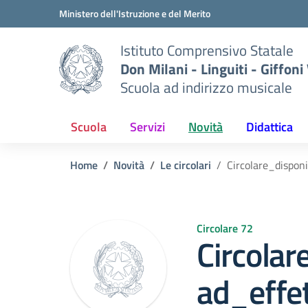
Vai ai contenuti
Vai al menu di navigazione
Vai al footer
Ministero dell'Istruzione e del Merito
Istituto Comprensivo Statale
Don Milani - Linguiti - Giffoni
Scuola ad indirizzo musicale
Scuola
Servizi
Novità
Didattica
Home
Novità
Le circolari
Circolare_dispon
Circolare 72
Circolar
ad_effe