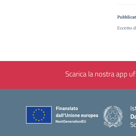
Pubblicat
Eccetto d
Scarica la nostra app uff
Is
Do
Sc
— 