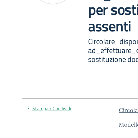
per sost
assenti
Circolare_dispon
ad_effettuare
sostituzione doc
Stampa / Condividi
Circol
Modello