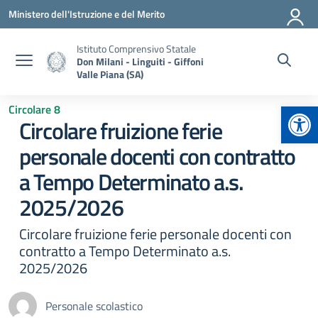
Vai ai contenuti
Vai al menu di navigazione
Vai al footer
Ministero dell'Istruzione e del Merito
Istituto Comprensivo Statale
Don Milani - Linguiti - Giffoni
Valle Piana (SA)
Apr
Circolare 8
Circolare fruizione ferie
personale docenti con contratto
a Tempo Determinato a.s.
2025/2026
Circolare fruizione ferie personale docenti con
contratto a Tempo Determinato a.s.
2025/2026
Personale scolastico