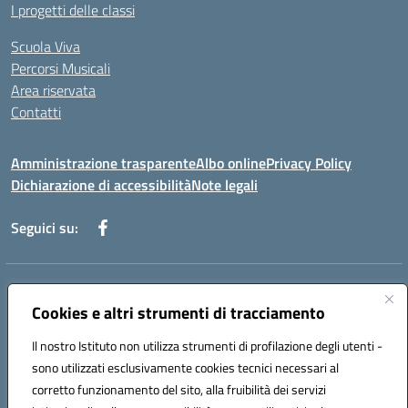
I progetti delle classi
Scuola Viva
Percorsi Musicali
Area riservata
Contatti
Amministrazione trasparente
Albo online
Privacy Policy
Dichiarazione di accessibilità
Note legali
Seguici su:
Indirizzo:
Piazza Giovanni XXIII - Giffoni Valle Piana (SA)
Centralino:
Cookies e altri strumenti di tracciamento
089868360
Email:
saic857007@istruzione.it
Posta elettronica certificata (PEC):
saic857007@pec.istruzione.it
Il nostro Istituto non utilizza strumenti di profilazione degli utenti -
Codice fiscale: 80025860653
sono utilizzati esclusivamente cookies tecnici necessari al
Codice meccanografico:
SAIC857007
corretto funzionamento del sito, alla fruibilità dei servizi
Codice Indice delle Pubbliche Amministrazioni (IPA): istsc_saic857007