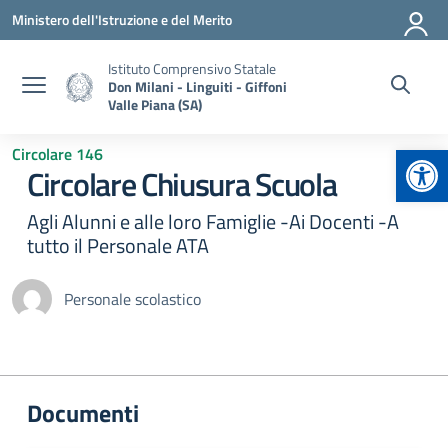
Vai ai contenuti
Vai al menu di navigazione
Vai al footer
Ministero dell'Istruzione e del Merito
Istituto Comprensivo Statale
Don Milani - Linguiti - Giffoni
Valle Piana (SA)
Apr
Circolare 146
Circolare Chiusura Scuola
Agli Alunni e alle loro Famiglie -Ai Docenti -A
tutto il Personale ATA
Personale scolastico
Documenti