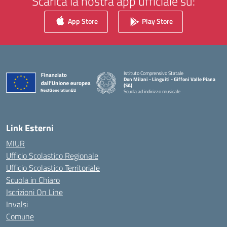
Scarica la nostra app ufficiale su:
App Store
Play Store
Istituto Comprensivo Statale
Don Milani - Linguiti - Giffoni Valle Piana
(SA)
Scuola ad indirizzo musicale
— Visita la pagina iniziale della scuola
Link Esterni
MIUR
Ufficio Scolastico Regionale
Ufficio Scolastico Territoriale
Scuola in Chiaro
Iscrizioni On Line
Invalsi
Comune