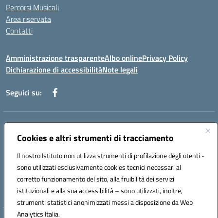
Percorsi Musicali
Area riservata
Contatti
Amministrazione trasparente
Albo online
Privacy Policy
Dichiarazione di accessibilità
Note legali
Seguici su:
Indirizzo:
Piazza Giovanni XXIII - Giffoni Valle Piana (SA)
Centralino:
Cookies e altri strumenti di tracciamento
089868360
Email:
saic857007@istruzione.it
Posta elettronica certificata (PEC):
saic857007@pec.istruzione.it
Il nostro Istituto non utilizza strumenti di profilazione degli utenti -
Codice fiscale: 80025860653
sono utilizzati esclusivamente cookies tecnici necessari al
Codice meccanografico:
SAIC857007
corretto funzionamento del sito, alla fruibilità dei servizi
Codice Indice delle Pubbliche Amministrazioni (IPA): istsc_saic857007
istituzionali e alla sua accessibilità – sono utilizzati, inoltre,
strumenti statistici anonimizzati messi a disposizione da Web
Analytics Italia.