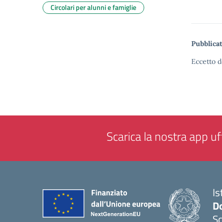
Circolari per alunni e famiglie
Pubblicat
Eccetto d
Scarica la nostra app uff
Is
Do
Sc