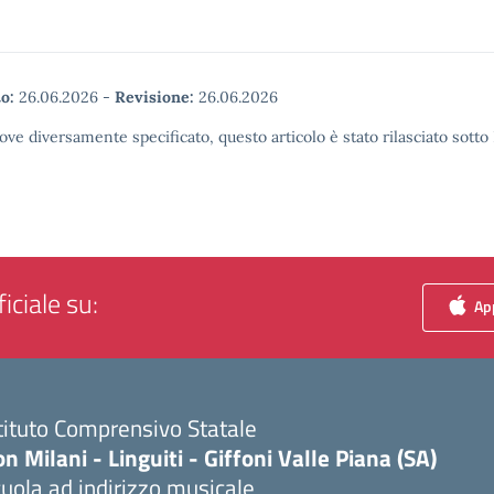
o:
26.06.2026
-
Revisione:
26.06.2026
ove diversamente specificato, questo articolo è stato rilasciato sott
iciale su:
App
tituto Comprensivo Statale
n Milani - Linguiti - Giffoni Valle Piana (SA)
uola ad indirizzo musicale