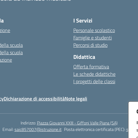
Visita la pagina iniziale della scuola
la
I Servizi
zione
Personale scolastico
Famiglie e studenti
della scuola
Percorsi di studio
della scuola
Didattica
azione
Offerta formativa
Le schede didattiche
I progetti delle classi
cy
Dichiarazione di accessibilità
Note legali
Indirizzo:
Piazza Giovanni XXIII - Giffoni Valle Piana (SA)
Email:
saic857007@istruzione.it
Posta elettronica certificata (PEC):
saic85