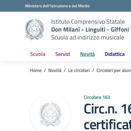
Vai ai contenuti
Vai al menu di navigazione
Vai al footer
Ministero dell'Istruzione e del Merito
Istituto Comprensivo Statale
Don Milani - Linguiti - Giffoni
Scuola ad indirizzo musicale
Scuola
Servizi
Novità
Didattica
Home
Novità
Le circolari
Circolari per alun
Circolare 163
Circ.n. 1
certific