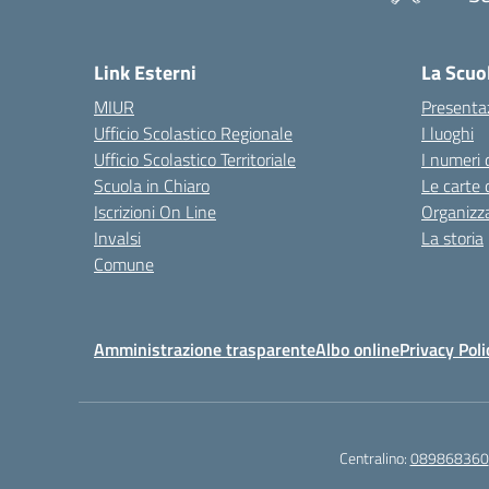
— 
Link Esterni
La Scuo
MIUR
Presenta
Ufficio Scolastico Regionale
I luoghi
Ufficio Scolastico Territoriale
I numeri 
Scuola in Chiaro
Le carte 
Iscrizioni On Line
Organizz
Invalsi
La storia
Comune
Amministrazione trasparente
Albo online
Privacy Poli
Centralino:
089868360