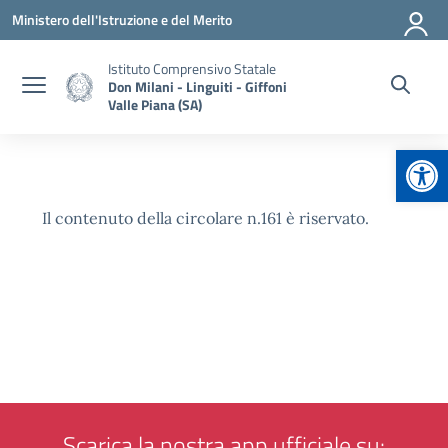
Vai ai contenuti
Vai al menu di navigazione
Vai al footer
Ministero dell'Istruzione e del Merito
Istituto Comprensivo Statale
Don Milani - Linguiti - Giffoni
Valle Piana (SA)
Apr
Il contenuto della circolare n.161 è riservato.
Scarica la nostra app ufficiale su: