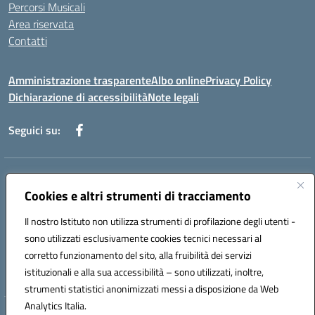
Percorsi Musicali
Area riservata
Contatti
Amministrazione trasparente
Albo online
Privacy Policy
Dichiarazione di accessibilità
Note legali
Seguici su:
Indirizzo:
Piazza Giovanni XXIII - Giffoni Valle Piana (SA)
Centralino:
Cookies e altri strumenti di tracciamento
089868360
Email:
saic857007@istruzione.it
Posta elettronica certificata (PEC):
saic857007@pec.istruzione.it
Il nostro Istituto non utilizza strumenti di profilazione degli utenti -
Codice fiscale: 80025860653
sono utilizzati esclusivamente cookies tecnici necessari al
Codice meccanografico:
SAIC857007
corretto funzionamento del sito, alla fruibilità dei servizi
Codice Indice delle Pubbliche Amministrazioni (IPA): istsc_saic857007
istituzionali e alla sua accessibilità – sono utilizzati, inoltre,
strumenti statistici anonimizzati messi a disposizione da Web
Analytics Italia.