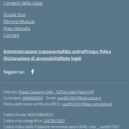
I progetti delle classi
Scuola Viva
Percorsi Musicali
Area riservata
Contatti
Amministrazione trasparente
Albo online
Privacy Policy
Dichiarazione di accessibilità
Note legali
Seguici su:
Indirizzo:
Piazza Giovanni XXIII - Giffoni Valle Piana (SA)
Centralino:
089868360
Email:
saic857007@istruzione.it
Posta elettronica certificata (PEC):
saic857007@pec.istruzione.it
Codice fiscale: 80025860653
Codice meccanografico:
SAIC857007
Codice Indice delle Pubbliche Amministrazioni (IPA): istsc_saic857007