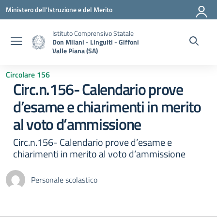
Vai ai contenuti
Vai al menu di navigazione
Vai al footer
Ministero dell'Istruzione e del Merito
Istituto Comprensivo Statale
Don Milani - Linguiti - Giffoni
Valle Piana (SA)
Circolare 156
Circ.n.156- Calendario prove
d’esame e chiarimenti in merito
al voto d’ammissione
Circ.n.156- Calendario prove d’esame e
chiarimenti in merito al voto d’ammissione
Personale scolastico