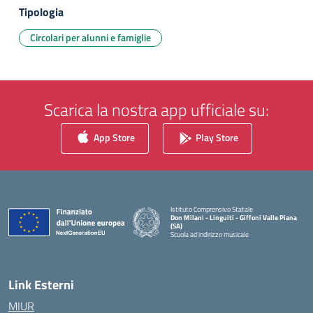
Tipologia
Circolari per alunni e famiglie
Scarica la nostra app ufficiale su:
App Store
Play Store
Istituto Comprensivo Statale
Don Milani - Linguiti - Giffoni Valle Piana
(SA)
Scuola ad indirizzo musicale
— Visita la pagina iniziale della scuola
Link Esterni
MIUR