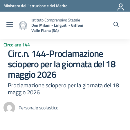
Vai ai contenuti
Vai al menu di navigazione
Vai al footer
Ministero dell'Istruzione e del Merito
Istituto Comprensivo Statale
Don Milani - Linguiti - Giffoni
Valle Piana (SA)
Circolare 144
Circ.n. 144-Proclamazione
sciopero per la giornata del 18
maggio 2026
Proclamazione sciopero per la giornata del 18
maggio 2026
Personale scolastico