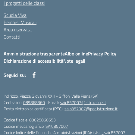
I progetti delle classi
Scuola Viva
Percorsi Musicali
Area riservata
Contatti
Amministrazione trasparente
Albo online
Privacy Policy
Dichiarazione di accessibilità
Note legali
Seguici su:
Indirizzo:
Piazza Giovanni XXIII - Giffoni Valle Piana (SA)
Centralino:
089868360
Email:
saic857007@istruzione.it
Posta elettronica certificata (PEC):
saic857007@pec.istruzione.it
Codice fiscale: 80025860653
Codice meccanografico:
SAIC857007
Codice Indice delle Pubbliche Amministrazioni (IPA): istsc_saic857007