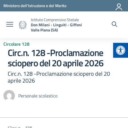
Vai ai contenuti
Vai al menu di navigazione
Vai al footer
Ministero dell'Istruzione e del Merito
Istituto Comprensivo Statale
Don Milani - Linguiti - Giffoni
Valle Piana (SA)
Apr
Circolare 128
Circ.n. 128 -Proclamazione
sciopero del 20 aprile 2026
Circ.n. 128 -Proclamazione sciopero del 20
aprile 2026
Personale scolastico